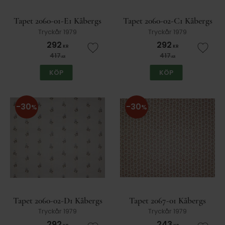
Tapet 2060-01-E1 Kåbergs
Tapet 2060-02-C1 Kåbergs
Tryckår 1979
Tryckår 1979
292
292
KR
KR
Lägg till i favoriter
Lägg t
417
417
KR
KR
KÖP
KÖP
30
30
%
%
Tapet 2060-02-D1 Kåbergs
Tapet 2067-01 Kåbergs
Tryckår 1979
Tryckår 1979
292
243