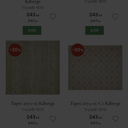
Kåbergs
Tryckår 1979
Tryckår 1979
243
243
KR
KR
Lägg till i favoriter
Lägg t
347
347
KR
KR
KÖP
KÖP
30
30
%
%
Tapet 2072-03 Kåbergs
Tapet 2074-01-C1 Kåbergs
Tryckår 1979
Tryckår 1979
243
243
KR
KR
Lägg till i favoriter
Lägg t
347
347
KR
KR