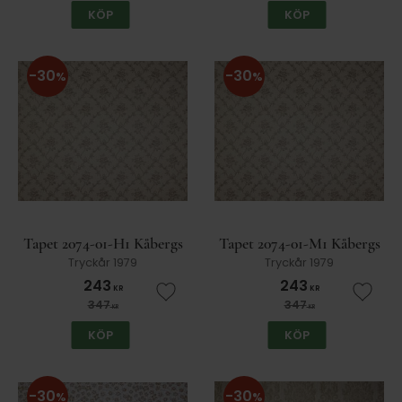
KÖP
KÖP
30
30
%
%
Tapet 2074-01-H1 Kåbergs
Tapet 2074-01-M1 Kåbergs
Tryckår 1979
Tryckår 1979
243
243
KR
KR
Lägg till i favoriter
Lägg t
347
347
KR
KR
KÖP
KÖP
30
30
%
%