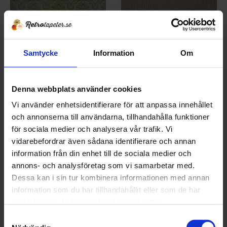
Samtycke
Information
Om
Tapet 2050-03-D1 Kåbergs
Tapet 2051-02-D1 Kåbergs
Tryckår 1980
Tryckår 1980
Denna webbplats använder cookies
292
194
KR
KR
Lägg till i favoriter
Lägg t
Vi använder enhetsidentifierare för att anpassa innehållet
417
277
KR
KR
och annonserna till användarna, tillhandahålla funktioner
KÖP
KÖP
för sociala medier och analysera vår trafik. Vi
vidarebefordrar även sådana identifierare och annan
information från din enhet till de sociala medier och
30
30
%
%
annons- och analysföretag som vi samarbetar med.
Dessa kan i sin tur kombinera informationen med annan
information som du har tillhandahållit eller som de har
samlat in när du har använt deras tjänster.
S