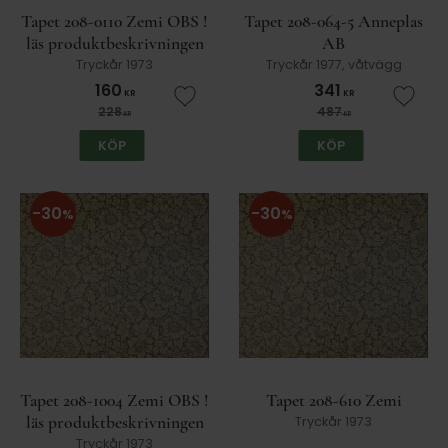
Tapet 208-0110 Zemi OBS !
Tapet 208-064-5 Anneplas
läs produktbeskrivningen
AB
Tryckår 1973
Tryckår 1977, våtvägg
160
341
KR
KR
Lägg till i favoriter
Lägg t
228
487
KR
KR
KÖP
KÖP
30
30
%
%
Tapet 208-1004 Zemi OBS !
Tapet 208-610 Zemi
läs produktbeskrivningen
Tryckår 1973
Tryckår 1973