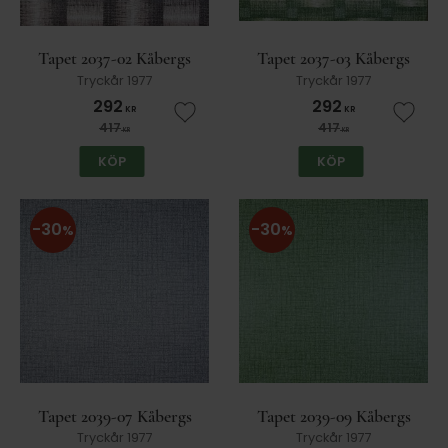
Tapet 2037-02 Kåbergs
Tapet 2037-03 Kåbergs
Tryckår 1977
Tryckår 1977
292
292
KR
KR
Lägg till i favoriter
Lägg t
417
417
KR
KR
KÖP
KÖP
30
30
%
%
Tapet 2039-07 Kåbergs
Tapet 2039-09 Kåbergs
Tryckår 1977
Tryckår 1977