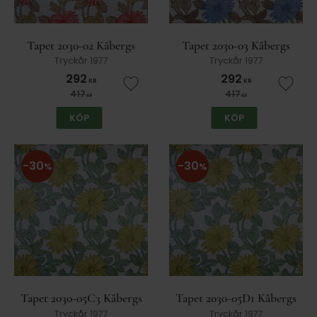
Midbec Tapet AB
Japanska vävtapeter
Tapet Grossisten
Borges
Tapet 2030-02 Kåbergs
Tapet 2030-03 Kåbergs
Marburg
Pride
Tryckår 1977
Tryckår 1977
292
292
KR
KR
De La Cruz
Storeys
Lägg till i favoriter
Lägg t
417
417
KR
KR
Zen Wallcoverings Ltd
KÖP
KÖP
30
30
%
%
Tapet 2030-05C3 Kåbergs
Tapet 2030-05D1 Kåbergs
Tryckår 1977
Tryckår 1977