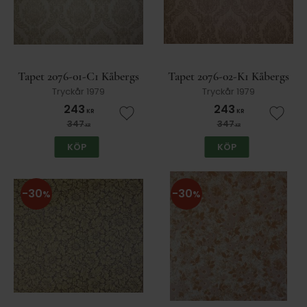
Tapet 2076-01-C1 Kåbergs
Tapet 2076-02-K1 Kåbergs
Tryckår 1979
Tryckår 1979
243
243
KR
KR
Lägg till i favoriter
Lägg t
347
347
KR
KR
KÖP
KÖP
30
30
%
%