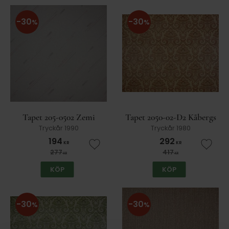
30
30
%
%
Tapet 205-0502 Zemi
Tapet 2050-02-D2 Kåbergs
Tryckår 1990
Tryckår 1980
194
292
KR
KR
Lägg till i favoriter
Lägg t
277
417
KR
KR
KÖP
KÖP
30
30
%
%