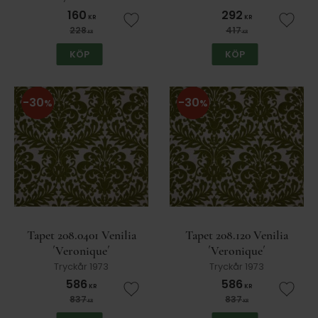
160
292
KR
KR
Lägg till i favoriter
Lägg t
228
417
KR
KR
KÖP
KÖP
30
30
%
%
Tapet 208.0401 Venilia
Tapet 208.120 Venilia
´Veronique´
´Veronique´
Tryckår 1973
Tryckår 1973
586
586
KR
KR
Lägg till i favoriter
Lägg t
837
837
KR
KR