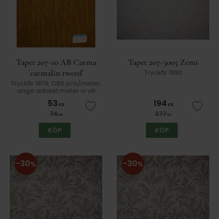
Tapet 207-10 AB Carma
Tapet 207-3005 Zemi
´carmalin tweed´
Tryckår 1990
Tryckår 1979, OBS pris/meter,
ange antalet meter ni vill
beställa
53
194
KR
KR
Lägg till i favoriter
Lägg t
76
277
KR
KR
KÖP
KÖP
30
30
%
%