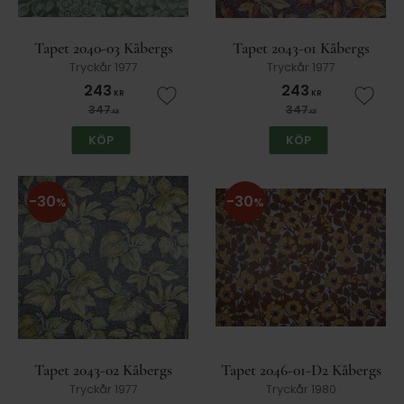
Tapet 2040-03 Kåbergs
Tapet 2043-01 Kåbergs
Tryckår 1977
Tryckår 1977
243
243
KR
KR
Lägg till i favoriter
Lägg t
347
347
KR
KR
KÖP
KÖP
30
30
%
%
Tapet 2043-02 Kåbergs
Tapet 2046-01-D2 Kåbergs
Tryckår 1977
Tryckår 1980