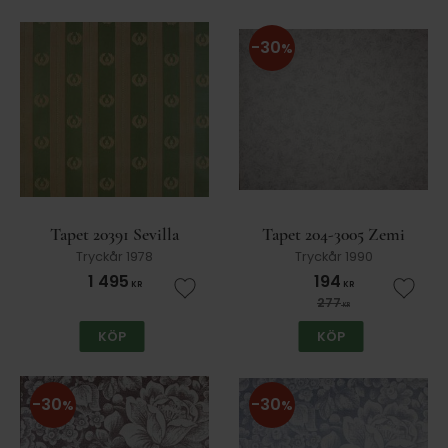
30
%
Tapet 20391 Sevilla
Tapet 204-3005 Zemi
Tryckår 1978
Tryckår 1990
1 495
194
KR
KR
Lägg till i favoriter
Lägg t
277
KR
KÖP
KÖP
30
30
%
%