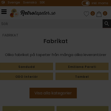
Sverige
Svenska
SEK
inkl. moms
P
ri
Meny
FAVORITER
ANTAL FAVO
0
KUNDVA
ANTA
0
s
e
r
vi
FABRIKAT
Fabrikat
s
a
s
Olika fabrikat på tapeter från många olika leverantörer
Sandudd
Emiliana Parati
ODO Interiör
Tambel
Pacific
Jupiter
Biwall
Emmaboda Tapetfabrik
Kåbergs
Sunworthy