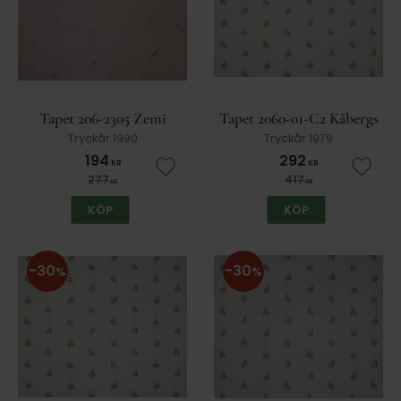
Tapet 206-2305 Zemi
Tapet 2060-01-C2 Kåbergs
Tryckår 1990
Tryckår 1979
194
292
KR
KR
Lägg till i favoriter
Lägg t
277
417
KR
KR
KÖP
KÖP
30
30
%
%