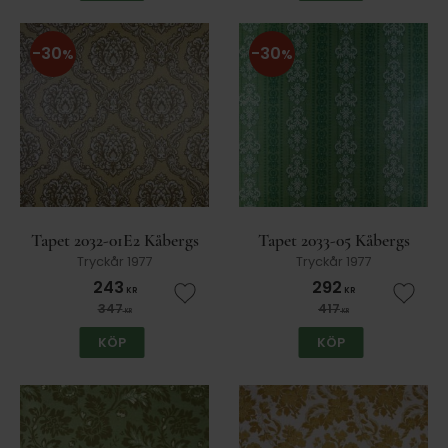
30
30
%
%
Tapet 2032-01E2 Kåbergs
Tapet 2033-05 Kåbergs
Tryckår 1977
Tryckår 1977
243
292
KR
KR
Lägg till i favoriter
Lägg t
347
417
KR
KR
KÖP
KÖP