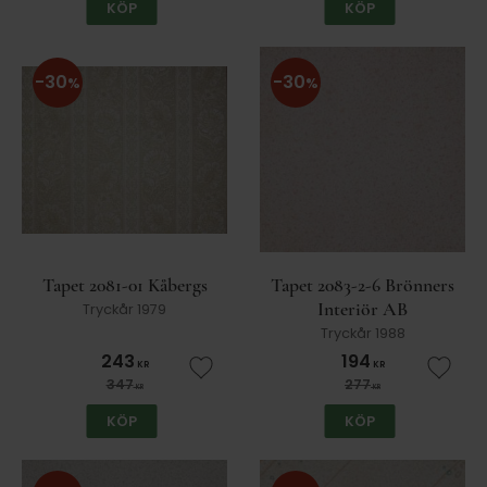
KÖP
KÖP
30
30
%
%
Tapet 2081-01 Kåbergs
Tapet 2083-2-6 Brönners
Interiör AB
Tryckår 1979
Tryckår 1988
243
194
KR
KR
Lägg till i favoriter
Lägg t
347
277
KR
KR
KÖP
KÖP