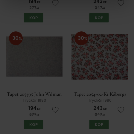
194
243
KR
KR
Lägg till i favoriter
Lägg t
277
347
KR
KR
KÖP
KÖP
30
30
%
%
Tapet 205395 John Wilman
Tapet 2054-02-K1 Kåbergs
Tryckår 1993
Tryckår 1980
194
243
KR
KR
Lägg till i favoriter
Lägg t
277
347
KR
KR
KÖP
KÖP