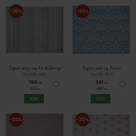
30
30
%
%
Tapet 2057-04-L1 Kåbergs
Tapet 206-14 Tasso
Tryckår 1980
Tryckår 1979
194
341
KR
KR
Lägg till i favoriter
Lägg t
277
487
KR
KR
KÖP
KÖP
30
30
%
%