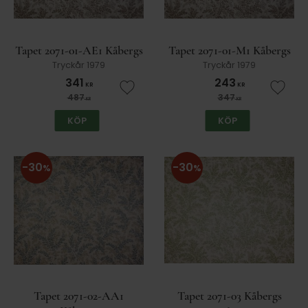
Tapet 2071-01-AE1 Kåbergs
Tapet 2071-01-M1 Kåbergs
Tryckår 1979
Tryckår 1979
341
243
KR
KR
Lägg till i favoriter
Lägg t
487
347
KR
KR
KÖP
KÖP
30
30
%
%
Tapet 2071-02-AA1
Tapet 2071-03 Kåbergs