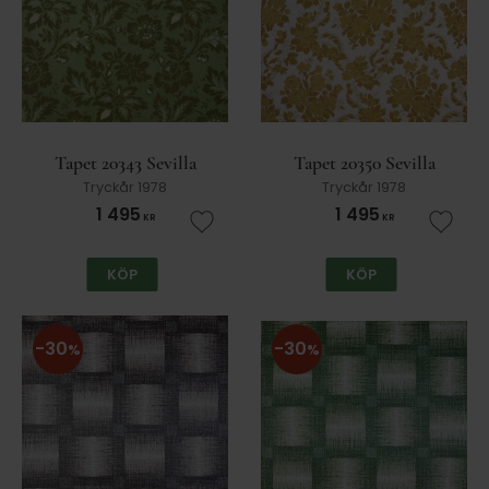
Tapet 20343 Sevilla
Tapet 20350 Sevilla
Tryckår 1978
Tryckår 1978
1 495
1 495
KR
KR
Lägg till i favoriter
Lägg t
KÖP
KÖP
30
30
%
%