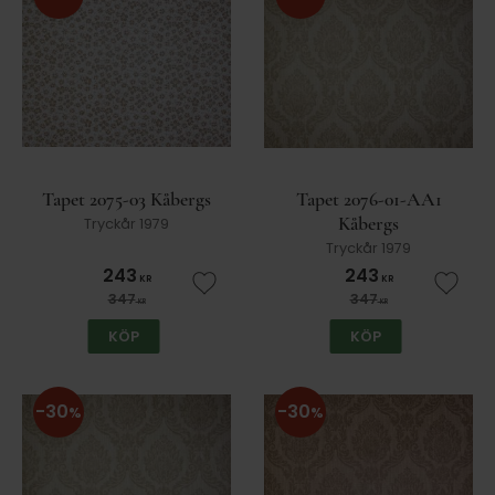
Tapet 2075-03 Kåbergs
Tapet 2076-01-AA1
Kåbergs
Tryckår 1979
Tryckår 1979
243
243
KR
KR
Lägg till i favoriter
Lägg t
347
347
KR
KR
KÖP
KÖP
30
30
%
%