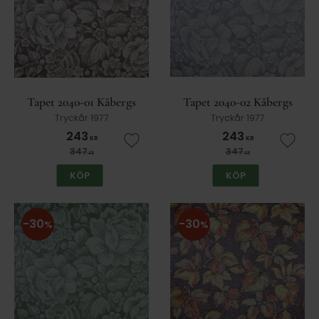
Tapet 2040-01 Kåbergs
Tapet 2040-02 Kåbergs
Tryckår 1977
Tryckår 1977
243
243
KR
KR
Lägg till i favoriter
Lägg t
347
347
KR
KR
KÖP
KÖP
30
30
%
%