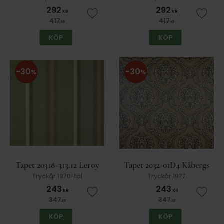
292
292
KR
KR
Lägg till i favoriter
Lägg t
417
417
KR
KR
KÖP
KÖP
30
30
%
%
Tapet 20318-313.12 Leroy
Tapet 2032-01D4 Kåbergs
Tryckår 1970-tal
Tryckår 1977
243
243
KR
KR
Lägg till i favoriter
Lägg t
347
347
KR
KR
KÖP
KÖP