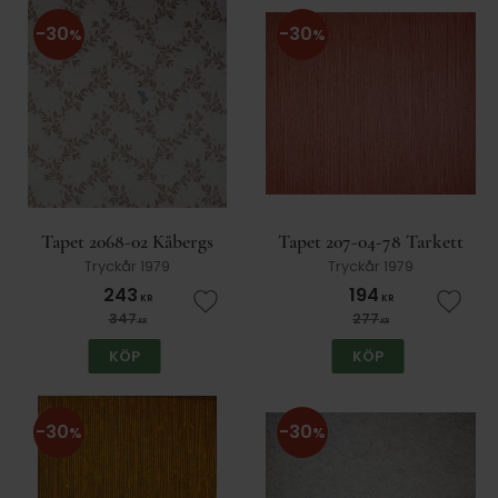
30
30
%
%
Tapet 2068-02 Kåbergs
Tapet 207-04-78 Tarkett
Tryckår 1979
Tryckår 1979
243
194
KR
KR
Lägg till i favoriter
Lägg t
347
277
KR
KR
KÖP
KÖP
30
30
%
%