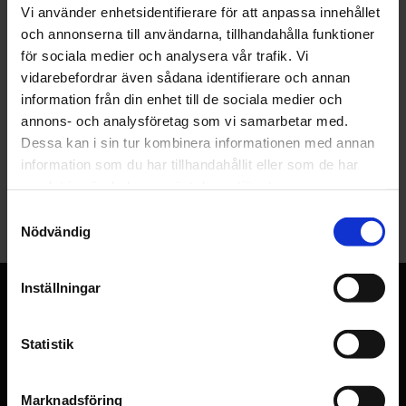
Vi använder enhetsidentifierare för att anpassa innehållet
och annonserna till användarna, tillhandahålla funktioner
för sociala medier och analysera vår trafik. Vi
Tapet KS528-S2 Paragon
vidarebefordrar även sådana identifierare och annan
Leyland
information från din enhet till de sociala medier och
Tryckår 1980 tal
annons- och analysföretag som vi samarbetar med.
194
KR
Dessa kan i sin tur kombinera informationen med annan
Lägg till i favoriter
277
KR
information som du har tillhandahållit eller som de har
KÖP
samlat in när du har använt deras tjänster.
S
Nödvändig
a
m
t
Inställningar
RETROTAPETER
y
I över 120 år (sedan 1905) har det sålts tapeter i lanthandeln
c
i Sälleryd. Familjen Pettersson har drivit verksamheten i tre
k
Statistik
generationer innan vi tog över, under denna tid har det
e
samlats ett gediget lager med flera tusen olika mönster och
s
Marknadsföring