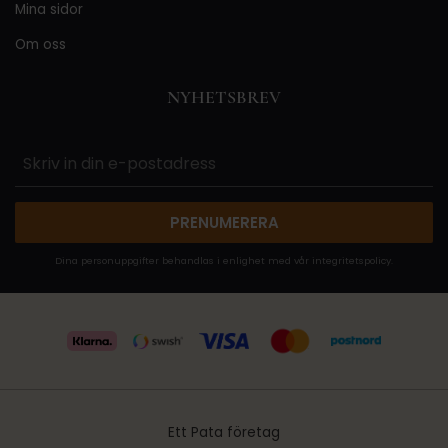
Mina sidor
Om oss
NYHETSBREV
PRENUMERERA
Dina personuppgifter behandlas i enlighet med vår
integritetspolicy
.
Ett Pata företag