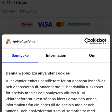
18 st i lager
Artikelnr
KS528-S2
Billig frakt 29:- (inom sverige)
Ge ett omdöme!
Samtycke
Information
Om
Tapet KS528-S2 Paragon Leyland
Denna webbplats använder cookies
Tryckår 1980 tal
Rulle 10,05 meter.
Vi använder enhetsidentifierare för att anpassa innehållet
53 cm bred
och annonserna till användarna, tillhandahålla funktioner
Mönsterrapport 12 cm
för sociala medier och analysera vår trafik. Vi
Vattenfast strukturtapet
vidarebefordrar även sådana identifierare och annan
Tapet från England
information från din enhet till de sociala medier och
Detta är en äldre orginaltapet
annons- och analysföretag som vi samarbetar med.