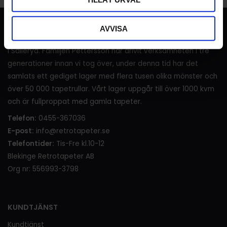
RETROTAPETER
AVVISA
I över 120 år (sedan 1905) har det sålts tapeter i lanthandeln
i Sälleryd. Familjen Pettersson har drivit verksamheten i tre
generationer innan vi tog över, under denna tid har det
samlats ett gediget lager med flera tusen olika mönster och
över 50 000 tapetrullar. Vårt lager uppgår till över 1000 kvm
och är fullproppat med gamla tapeter.
Telefon:
0455-367036
E-post:
info@retrotapeter.se
Telefontider:
Tis-Fre kl.10-12
Blekinge Retrotapeter AB
Org nr: 556993-3798
KUNDTJÄNST
Kundtjänst