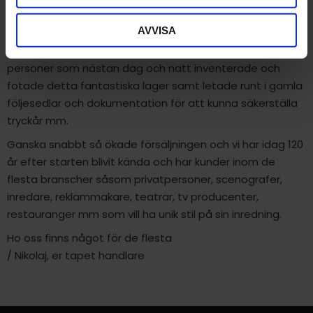
att detta skulle synas för de intresserade.
AVVISA
Jag gjorde slag i saken och köpte fastighet och tapet
lager med över 50000 rullar 2014 och anställde två
personer som nästan dag och natt inventerade och
fotade detta fantastiska lager samt letade runt i gamla
följesedlar och dokumentation för att kunna säkerställa
tryckår mm.
Ganska snabbt så ökade försäljningen och vi har idag 120
år efter starten blivit kända och har kunder inom de
flesta branscher såsom privatpersoner, scenografer,
inredare, reklammakare, teatrar, tv producenter,
restauranger mm som vill ha unik stil på sin inredning.
Ho oss finns något för de flesta
/ Nikolaj, er tapet handlare