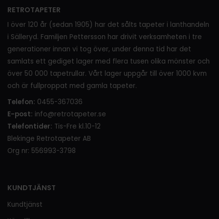
RETROTAPETER
I över 120 år (sedan 1905) har det sålts tapeter i lanthandeln
i Sälleryd. Familjen Pettersson har drivit verksamheten i tre
generationer innan vi tog över, under denna tid har det
samlats ett gediget lager med flera tusen olika mönster och
över 50 000 tapetrullar. Vårt lager uppgår till över 1000 kvm
och är fullproppat med gamla tapeter.
Telefon:
0455-367036
E-post:
info@retrotapeter.se
Telefontider:
Tis-Fre kl.10-12
Blekinge Retrotapeter AB
Org nr: 556993-3798
KUNDTJÄNST
Kundtjänst