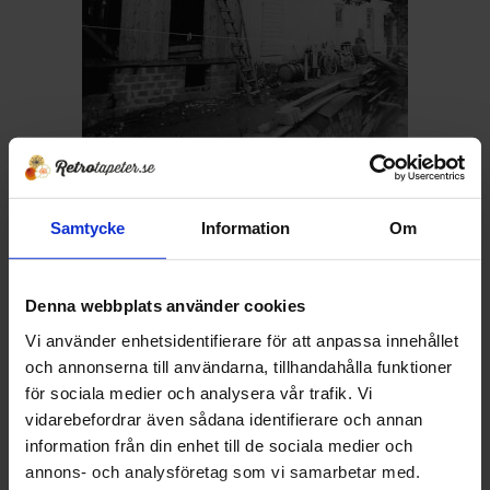
Med tiden byggdes det ut i etapper..
Samtycke
Information
Om
När John gick bort tog Henry över kommersen och
fortsatte att göra lanthandeln och tapet butiken vida
känd. I stort sett alla i Blekinge på 70 talet har någon
Denna webbplats använder cookies
gång besökt den vida kända lanthandeln med ett tapet
Vi använder enhetsidentifierare för att anpassa innehållet
utbud utöver det vanliga, sökte man tapeter då vände
och annonserna till användarna, tillhandahålla funktioner
man sig självklart till Sälleryds Tapet och Lanthandel då
för sociala medier och analysera vår trafik. Vi
utbudet var enormt och återfinnes i de flesta gamla
vidarebefordrar även sådana identifierare och annan
stugor i Blekinge. Tapet utbudet växte och man köpte
information från din enhet till de sociala medier och
hela tiden in nytt vilket resulterade i ett enormt lager
annons- och analysföretag som vi samarbetar med.
som sällan tidigare skådats. Tyvärr hade under slutet på