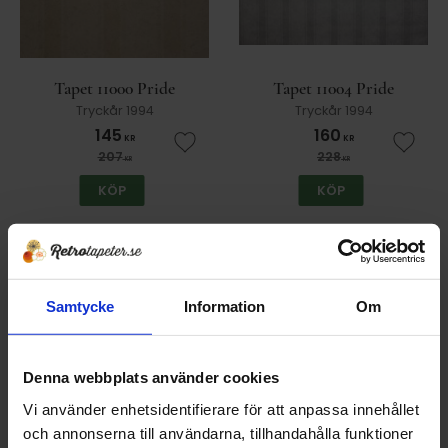
Tapet 11000 Pride
Tapet 11004 Pride
Tryckår 1994
Tryckår 1994
145
160
KR
KR
Lägg till i favoriter
Lägg t
207
228
KR
KR
KÖP
KÖP
30
30
%
%
Samtycke
Information
Om
Denna webbplats använder cookies
Vi använder enhetsidentifierare för att anpassa innehållet
och annonserna till användarna, tillhandahålla funktioner
Tapet 11007 Pride
Tapet 11011 Pride