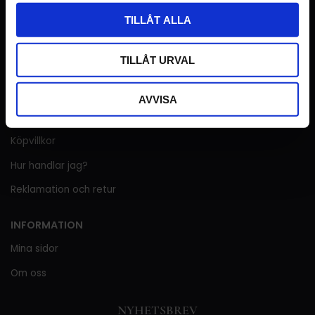
Telefontider:
Tis-Fre kl.10-12
TILLÅT ALLA
Blekinge Retrotapeter AB
Org nr: 556993-3798
TILLÅT URVAL
KUNDTJÄNST
AVVISA
Kundtjänst
Köpvillkor
Hur handlar jag?
Reklamation och retur
INFORMATION
Mina sidor
Om oss
NYHETSBREV