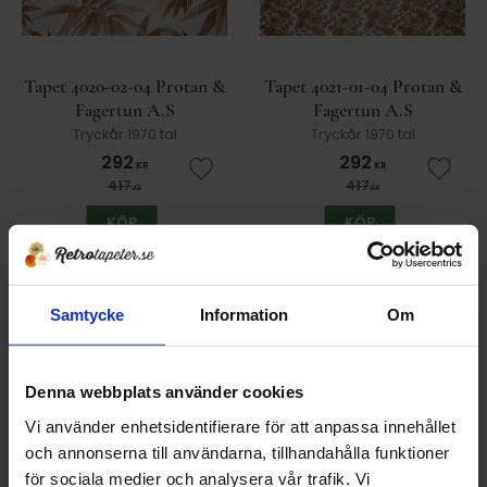
Tapet 4020-02-04 Protan &
Tapet 4021-01-04 Protan &
Fagertun A.S
Fagertun A.S
Tryckår 1970 tal
Tryckår 1970 tal
292
292
KR
KR
Lägg till i favoriter
Lägg t
417
417
KR
KR
KÖP
KÖP
30
30
%
%
Samtycke
Information
Om
Denna webbplats använder cookies
Vi använder enhetsidentifierare för att anpassa innehållet
och annonserna till användarna, tillhandahålla funktioner
för sociala medier och analysera vår trafik. Vi