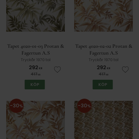
Tapet 4020-01-03 Protan &
Tapet 4020-02-02 Protan &
Fagertun A.S
Fagertun A.S
Tryckår 1970 tal
Tryckår 1970 tal
292
292
KR
KR
Lägg till i favoriter
Lägg t
417
417
KR
KR
KÖP
KÖP
30
30
%
%