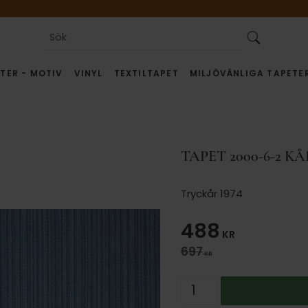
TER - MOTIV
VINYL
TEXTILTAPET
MILJÖVÄNLIGA TAPETE
TAPET 2000-6-2 K
Tryckår 1974
Nedsatt pris
488
KR
Ordinarie pris:
697
KR
Antal