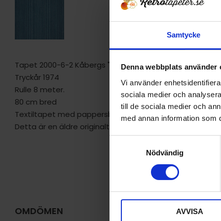
Samtycke
Tapet 2000-6-2 Kåbergs "kåbelin"
Denna webbplats använder 
Tryckår 1974
Vi använder enhetsidentifierar
Rulle 8 meter.
sociala medier och analysera 
80 cm bred
till de sociala medier och a
Textiltapet med pappersbaksida, sättes med vävlim.
med annan information som du 
Detta är en äldre originaltapet
S
Nödvändig
a
m
t
y
c
OMDÖMEN
AVVISA
k