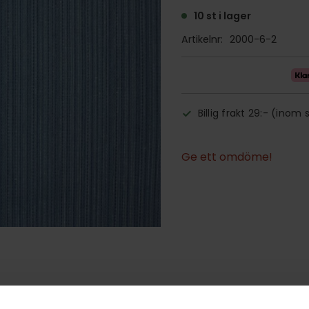
10 st i lager
Artikelnr
2000-6-2
Billig frakt 29:- (inom 
Ge ett omdöme!