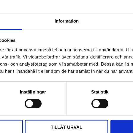
Information
cookies
e för att anpassa innehållet och annonserna till användarna, tillh
vår trafik. Vi vidarebefordrar även sådana identifierare och anna
nnons- och analysföretag som vi samarbetar med. Dessa kan i sin
har tillhandahållit eller som de har samlat in när du har använt 
Inställningar
Statistik
DELA MED DIG
F
T
L
P
a
w
i
i
c
i
n
n
e
t
k
t
b
t
e
e
TILLÅT URVAL
o
e
d
r
o
r
I
e