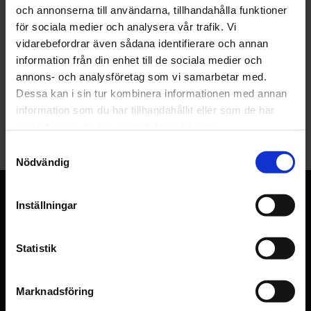
och annonserna till användarna, tillhandahålla funktioner
Tapet E4047B Home &
för sociala medier och analysera vår trafik. Vi
Overseas Wallpaper
vidarebefordrar även sådana identifierare och annan
Tryckår 1970 tal
information från din enhet till de sociala medier och
292
annons- och analysföretag som vi samarbetar med.
KR
Lägg till i favoriter
417
KR
Dessa kan i sin tur kombinera informationen med annan
information som du har tillhandahållit eller som de har
KÖP
samlat in när du har använt deras tjänster.
S
Nödvändig
a
m
RETROTAPETER
t
Inställningar
I över 120 år (sedan 1905) har det sålts tapeter i lanthandeln
y
i Sälleryd. Familjen Pettersson har drivit verksamheten i tre
c
generationer innan vi tog över, under denna tid har det
k
Statistik
samlats ett gediget lager med flera tusen olika mönster och
e
över 50 000 tapetrullar. Vårt lager uppgår till över 1000 kvm
s
Marknadsföring
v
och är fullproppat med gamla tapeter.