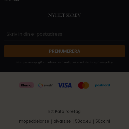
NYHETSBREV
PRENUMERERA
Dina personuppgifter behandlas i enlighet med vår
integritetspolicy
.
Ett Pata företag
mopeddelar.se
|
alvars.se
|
50cc.eu
|
50cc.nl