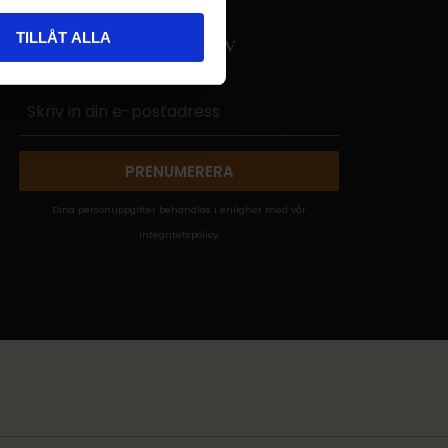
TILLÅT ALLA
NYHETSBREV
PRENUMERERA
Dina personuppgifter behandlas i enlighet med vår
integritetspolicy
.