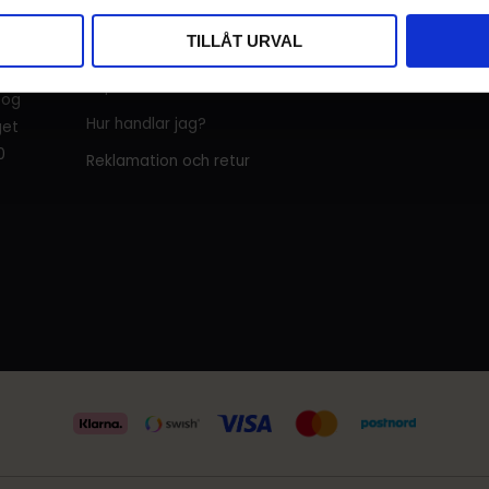
KUNDTJÄNST
INFORMATION
TILLÅT URVAL
i
Kundtjänst
Mina sidor
Köpvillkor
Om oss
tog
Hur handlar jag?
get
0
Reklamation och retur