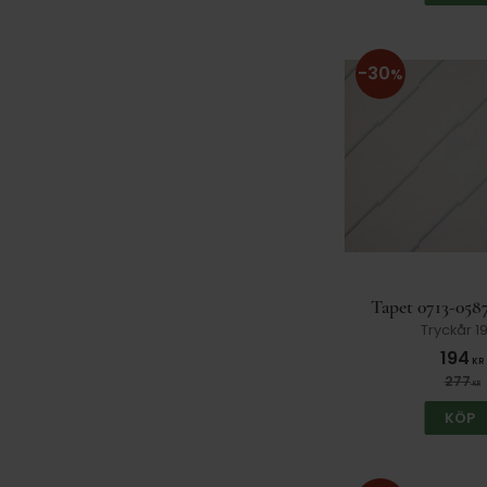
30
%
Tapet 0713-058
Tryckår 1
194
KR
277
KR
KÖP