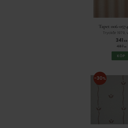
Kåbergs
3
Leroy
14
May Fair
2
Mirage
6
Mohr
6
Okänd
3
Tapet 006-0574
Pacific
126
Tryckår 1979, 
Paragon Leyland
1
Pride
2
341
KR
Profilia
1
487
KR
Rath & Doodeheefver
23
KÖP
Sanderson
4
Sandudd
18
Sattler
9
Sevilla
2
30
%
Shand Kydd
3
Shark
1
Style-Tex
10
Sunworthy
25
Tambel
1
Tarkett
23
Tasso
7
Tibnor
2
Tintorama Färgcenter
1
Trimwall
5
Venilia
18