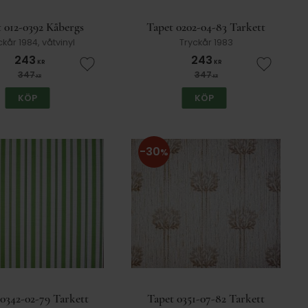
 012-0392 Kåbergs
Tapet 0202-04-83 Tarkett
ckår 1984, våtvinyl
Tryckår 1983
243
243
KR
KR
er
Lägg till i favoriter
Lägg till
347
347
KR
KR
KÖP
KÖP
30
%
0342-02-79 Tarkett
Tapet 0351-07-82 Tarkett