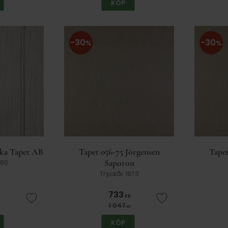
KÖP
30
30
%
%
ika Tapet AB
Tapet 056-75 Jörgensen
Tapet
Saporon
980
Tryckår 1973
733
KR
Lägg till i favoriter
Lägg till i favorit
1 047
KR
KÖP