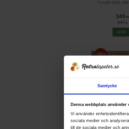
Tryckår 1986, vå
243
KR
347
KR
KÖP
30
%
Samtycke
Denna webbplats använder 
Vi använder enhetsidentifierar
Tapet 0352-01-7
sociala medier och analysera 
Tryckår 1
till de sociala medier och a