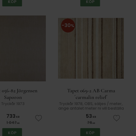
KÖP
KÖP
30
%
 056-82 Jörgensen
Tapet 069-2 AB Carma
Saporon
´carmalin relief´
Tryckår 1973
Tryckår 1978, OBS, säljes / meter,
ange antalet meter ni vill beställa
733
53
KR
KR
er
Lägg till i favoriter
Lägg till
1 047
76
KR
KR
KÖP
KÖP