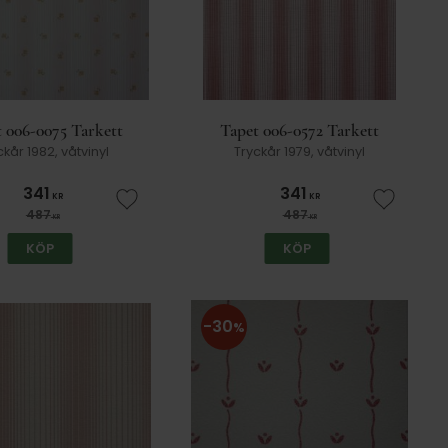
 006-0075 Tarkett
Tapet 006-0572 Tarkett
ckår 1982, våtvinyl
Tryckår 1979, våtvinyl
341
341
KR
KR
er
Lägg till i favoriter
Lägg till
487
487
KR
KR
KÖP
KÖP
30
%