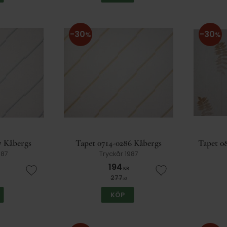
30
30
%
%
7 Kåbergs
Tapet 0714-0286 Kåbergs
Tapet 0
987
Tryckår 1987
194
KR
Lägg till i favoriter
Lägg till i favorit
277
KR
KÖP