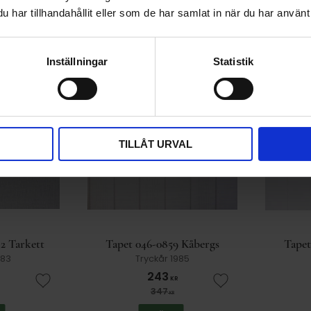
243
KR
Lägg till i favoriter
Lägg till i favorit
har tillhandahållit eller som de har samlat in när du har använt 
347
KR
KÖP
Inställningar
Statistik
30
30
%
%
TILLÅT URVAL
2 Tarkett
Tapet 046-0859 Kåbergs
Tapet
983
Tryckår 1985
243
KR
Lägg till i favoriter
Lägg till i favorit
347
KR