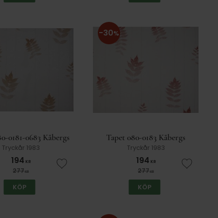
30
%
80-0181-0683 Kåbergs
Tapet 080-0183 Kåbergs
Tryckår 1983
Tryckår 1983
194
194
KR
KR
er
Lägg till i favoriter
Lägg till
277
277
KR
KR
KÖP
KÖP