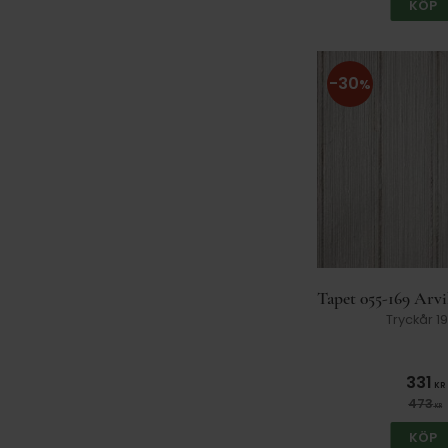
KÖP
30
%
Tapet 055-169 Arv
Tryckår 1
331
KR
473
KR
KÖP