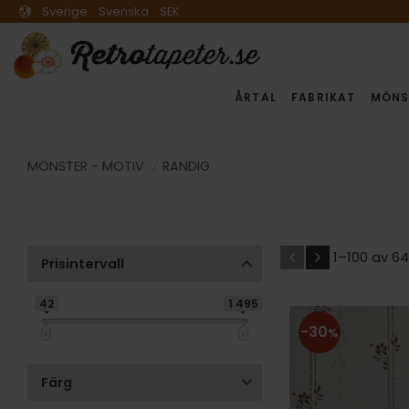
Sverige
Svenska
SEK
ÅRTAL
FABRIKAT
MÖNS
MÖNSTER - MOTIV
RANDIG
1–
100
av
64
Prisintervall
42
1 495
30
%
Färg