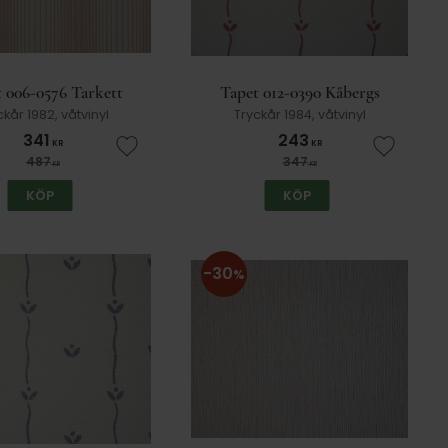
 006-0576 Tarkett
Tapet 012-0390 Kåbergs
ckår 1982, våtvinyl
Tryckår 1984, våtvinyl
341
243
KR
KR
er
Lägg till i favoriter
Lägg till
487
347
KR
KR
KÖP
KÖP
30
%