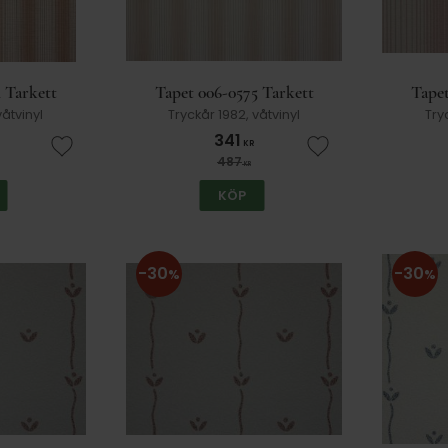
 Tarkett
Tapet 006-0575 Tarkett
Tapet
våtvinyl
Tryckår 1982, våtvinyl
Try
341
KR
Lägg till i favoriter
Lägg till i favorit
487
KR
KÖP
30
30
%
%