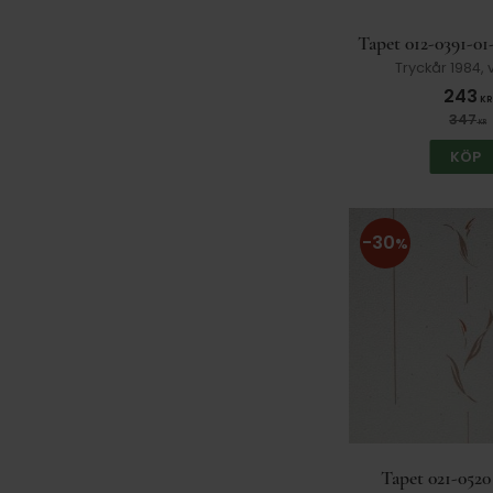
Zemi
79
Tapet 012-0391-01
Tryckår 1984, 
243
KR
347
KR
KÖP
30
%
Tapet 021-0520