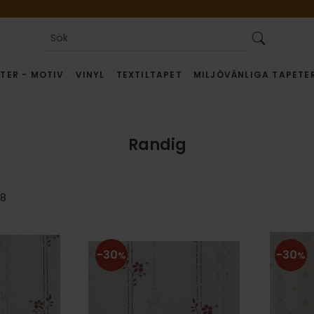
TER - MOTIV
VINYL
TEXTILTAPET
MILJÖVÄNLIGA TAPETE
Randig
8
30
30
%
%