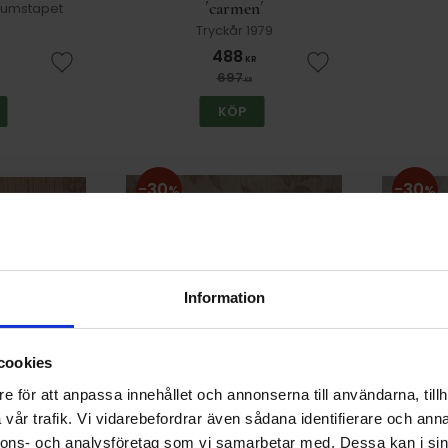
´carmen´
trumstapet
Tryckår 1979
488
KR
Lägg till i favoriter
Lägg till i favorit
697
KR
KÖP
30
30
%
%
Information
cookies
e för att anpassa innehållet och annonserna till användarna, tillh
9 Tarkett
Tapet 0436-04-80 Tarkett
Tapet 
vår trafik. Vi vidarebefordrar även sådana identifierare och anna
979
Tryckår 1980
nnons- och analysföretag som vi samarbetar med. Dessa kan i sin