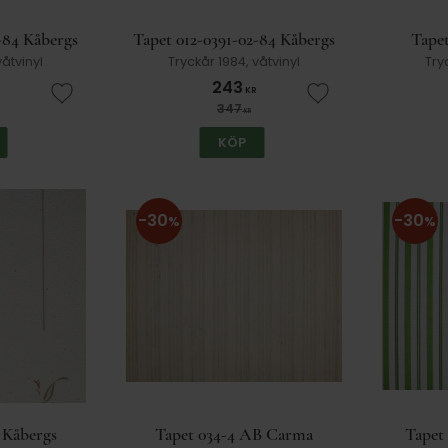
-84 Kåbergs
Tapet 012-0391-02-84 Kåbergs
Tapet
våtvinyl
Tryckår 1984, våtvinyl
Try
243
KR
Lägg till i favoriter
Lägg till i favorit
347
KR
KÖP
30
30
%
%
 Kåbergs
Tapet 034-4 AB Carma
Tapet 