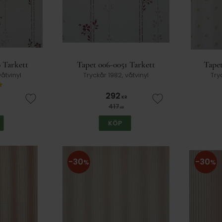
 Tarkett
Tapet 006-0051 Tarkett
Tapet
våtvinyl
Tryckår 1982, våtvinyl
Try
292
KR
Lägg till i favoriter
Lägg till i favorit
417
KR
KÖP
30
30
%
%