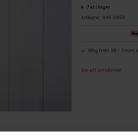
7 st i lager
Artikelnr
046-0859
Billig frakt 29:- (inom 
Ge ett omdöme!