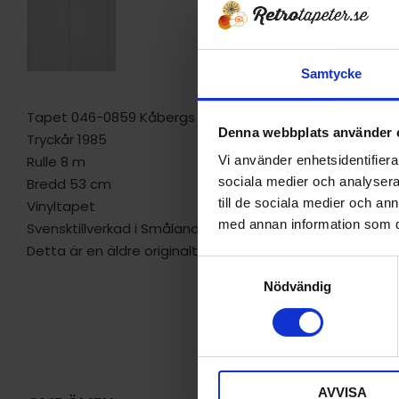
Samtycke
Tapet 046-0859 Kåbergs "wall-rit"
Denna webbplats använder 
Tryckår 1985
Rulle 8 m
Vi använder enhetsidentifierar
sociala medier och analysera 
Bredd 53 cm
till de sociala medier och a
Vinyltapet
med annan information som du 
Svensktillverkad i Smålands Anneberg.
Detta är en äldre originaltapet
S
Nödvändig
a
m
t
y
c
AVVISA
k