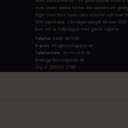
drivit verksamheten i tre generationer innan vi 
över, under denna tid har det samlats ett gedi
lager med flera tusen olika mönster och över 5
000 tapetrullar. Vårt lager uppgår till över 1000
kvm och är fullproppat med gamla tapeter.
Telefon:
0455-367036
E-post:
info@retrotapeter.se
Telefontider:
Tis-Fre kl.10-12
Blekinge Retrotapeter AB
Org nr: 556993-3798