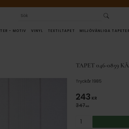
TER - MOTIV
VINYL
TEXTILTAPET
MILJÖVÄNLIGA TAPETE
TAPET 046-0859 K
Tryckår 1985
Nedsatt pris
243
KR
Ordinarie pris:
347
KR
Antal