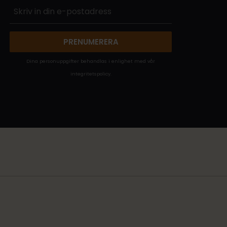
PRENUMERERA
Dina personuppgifter behandlas i enlighet med vår
integritetspolicy
.