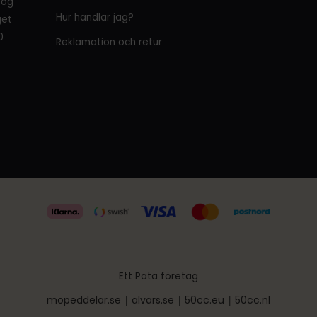
tog
Hur handlar jag?
get
0
Reklamation och retur
Ett Pata företag
mopeddelar.se
|
alvars.se
|
50cc.eu
|
50cc.nl