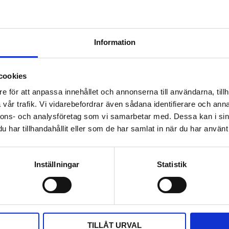
Information
cookies
e för att anpassa innehållet och annonserna till användarna, tillh
vår trafik. Vi vidarebefordrar även sådana identifierare och anna
nnons- och analysföretag som vi samarbetar med. Dessa kan i sin
har tillhandahållit eller som de har samlat in när du har använt 
Inställningar
Statistik
DELA MED DIG
F
T
L
P
a
w
i
i
c
i
n
n
e
t
k
t
b
t
e
e
TILLÅT URVAL