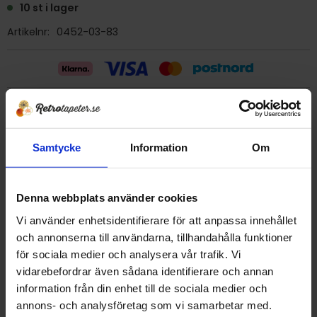
10 st i lager
Artikelnr
0452-03-83
Billig frakt 29:- (inom sverige)
Samtycke
Information
Om
Ge ett omdöme!
Tapet 0452-03-83 Tarkett "wall-rit"
Denna webbplats använder cookies
Tryckår 1983
Vi använder enhetsidentifierare för att anpassa innehållet
Rulle 10 m
och annonserna till användarna, tillhandahålla funktioner
Bredd 53 cm
för sociala medier och analysera vår trafik. Vi
Vinyltapet
vidarebefordrar även sådana identifierare och annan
Svensktillverkad i Smålands Anneberg.
information från din enhet till de sociala medier och
Detta är en äldre originaltapet
annons- och analysföretag som vi samarbetar med.