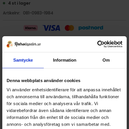
4 st i lager
Artikelnr
081-0983-1984
Billig frakt 29:- (inom sverige)
Samtycke
Information
Om
Ge ett omdöme!
Tapet 081-0983-1984 Kåbergs
Denna webbplats använder cookies
Tryckår 1984
Vi använder enhetsidentifierare för att anpassa innehållet
Rulle 8,0 m
och annonserna till användarna, tillhandahålla funktioner
Bredd 53 cm
för sociala medier och analysera vår trafik. Vi
Mönsterrapport 13,2 cm
vidarebefordrar även sådana identifierare och annan
Lätt strukturerad vinyltapet, tvättbar.
information från din enhet till de sociala medier och
Detta är en äldre originaltapet
annons- och analysföretag som vi samarbetar med.