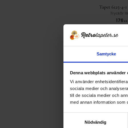
Tapet 6125-4-1
Tryckår 1
176
KR
251
KR
KÖP
Samtycke
30
%
Denna webbplats använder 
Vi använder enhetsidentifierar
sociala medier och analysera 
till de sociala medier och a
med annan information som du 
S
Tapet 6134-4-1
Nödvändig
a
Tryckår 1