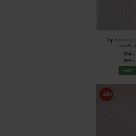
Blå
3
Brun
5
Grå
13
Grön
2
Lila
1
Orange
3
Rosa
11
Röd
5
Svart
1
Terakotta
1
Vit
10
Tapet 6101-3-1
Tryckår 1
184
KR
263
KR
KÖP
30
%