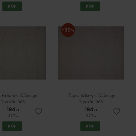
KÖP
KÖP
30
%
 6160-2-1 Kåbergs
Tapet 6162-5-1 Kåbergs
Tryckår 1985
Tryckår 1985
194
194
KR
KR
er
Lägg till i favoriter
Lägg till
277
277
KR
KR
KÖP
KÖP