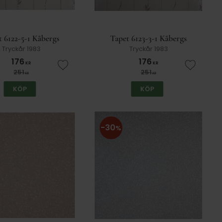
t 6122-5-1 Kåbergs
Tapet 6123-3-1 Kåbergs
Tryckår 1983
Tryckår 1983
176
176
KR
KR
er
Lägg till i favoriter
Lägg till
251
251
KR
KR
KÖP
KÖP
30
%