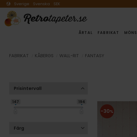
Sverige
Svenska
SEK
ÅRTAL
FABRIKAT
MÖNS
FABRIKAT
KÅBERGS
WALL-RIT
FANTASY
Prisintervall
147
194
30
%
Färg