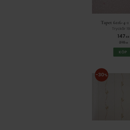
Tapet 6116-4-1
Tryckår 1
147
KR
210
KR
KÖP
30
%