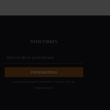
NYHETSBREV
PRENUMERERA
Dina personuppgifter behandlas i enlighet med vår
integritetspolicy
.