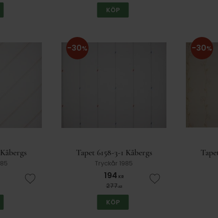
KÖP
30
30
%
%
 Kåbergs
Tapet 6158-3-1 Kåbergs
Tapet
985
Tryckår 1985
194
KR
Lägg till i favoriter
Lägg till i favorit
277
KR
KÖP