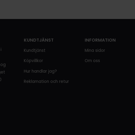
KUNDTJÄNST
INFORMATION
i
Kundtjänst
Mina sidor
Köpvillkor
Om oss
tog
Hur handlar jag?
get
0
Reklamation och retur