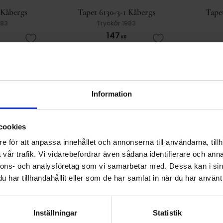
 Kåbergs
Tapet 6130-3-1 Kåbergs
Tape
983
Tryckår 1983
147
KR
Lägg till i favoriter
Lägg till i favorit
210
KR
KÖP
Information
30
30
%
%
cookies
e för att anpassa innehållet och annonserna till användarna, tillh
vår trafik. Vi vidarebefordrar även sådana identifierare och anna
nnons- och analysföretag som vi samarbetar med. Dessa kan i sin
har tillhandahållit eller som de har samlat in när du har använt 
 Kåbergs
Tapet 6135-3-1 Kåbergs
Tapet
Inställningar
Statistik
983
Tryckår 1983