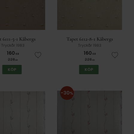
t 6111-5-1 Kåbergs
Tapet 6112-8-1 Kåbergs
Tryckår 1983
Tryckår 1983
160
160
KR
KR
er
Lägg till i favoriter
Lägg till
228
228
KR
KR
KÖP
KÖP
30
%