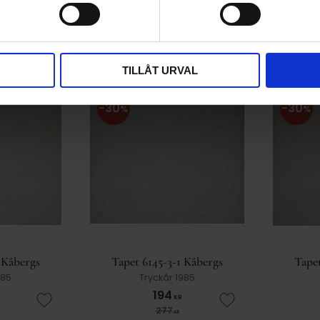
147
KR
Lägg till i favoriter
Lägg till i favorit
210
KR
KÖP
TILLÅT URVAL
30
30
%
%
 Kåbergs
Tapet 6145-3-1 Kåbergs
Tapet
985
Tryckår 1985
194
KR
Lägg till i favoriter
Lägg till i favorit
277
KR