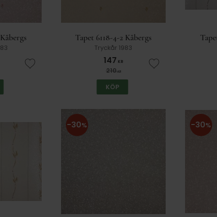
 Kåbergs
Tapet 6118-4-2 Kåbergs
Tape
983
Tryckår 1983
147
KR
Lägg till i favoriter
Lägg till i favorit
210
KR
KÖP
30
30
%
%