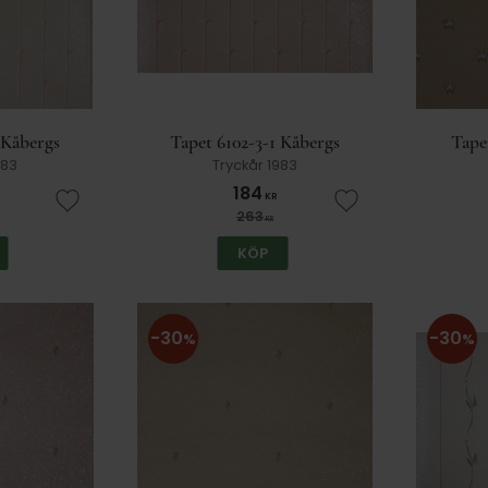
 Kåbergs
Tapet 6102-3-1 Kåbergs
Tape
983
Tryckår 1983
184
KR
Lägg till i favoriter
Lägg till i favorit
263
KR
KÖP
30
30
%
%