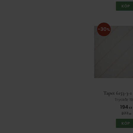
KÖP
30
%
Tapet 6153-3-1
Tryckår 1
194
KR
277
KR
KÖP