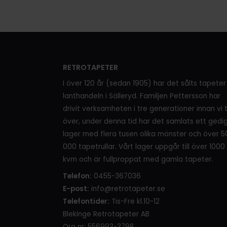
RETROTAPETER
I över 120 år (sedan 1905) har det sålts tapeter 
lanthandeln i Sälleryd. Familjen Pettersson har
drivit verksamheten i tre generationer innan vi 
över, under denna tid har det samlats ett gedi
lager med flera tusen olika mönster och över 5
000 tapetrullar. Vårt lager uppgår till över 1000
kvm och är fullproppat med gamla tapeter.
Telefon:
0455-367036
E-post:
info@retrotapeter.se
Telefontider:
Tis-Fre kl.10-12
Blekinge Retrotapeter AB
Org nr: 556993-3798