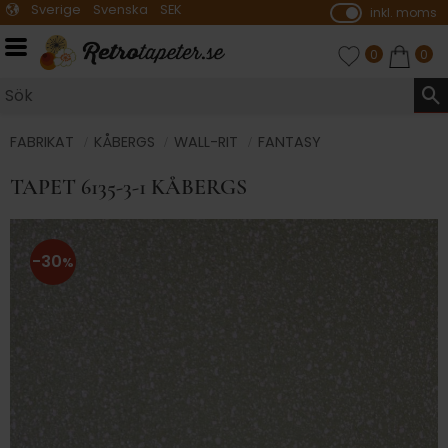
Sverige
Svenska
SEK
inkl. moms
P
ri
Meny
FAVORITER
ANTAL FAVO
0
KUNDVA
ANTA
0
s
e
r
vi
FABRIKAT
KÅBERGS
WALL-RIT
FANTASY
s
TAPET 6135-3-1 KÅBERGS
a
s
30
%