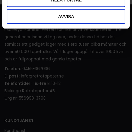
RETROTAPETER
AVVISA
I över 120 år (sedan 1905) har det sålts tapeter i lanthandeln
i Sälleryd. Familjen Pettersson har drivit verksamheten i tre
generationer innan vi tog över, under denna tid har det
samlats ett gediget lager med flera tusen olika mönster och
över 50 000 tapetrullar. Vårt lager uppgår till över 1000 kvm
och är fullproppat med gamla tapeter.
Telefon:
0455-367036
E-post:
info@retrotapeter.se
Telefontider:
Tis-Fre kl.10-12
Blekinge Retrotapeter AB
Org nr: 556993-3798
KUNDTJÄNST
Kundtjänst