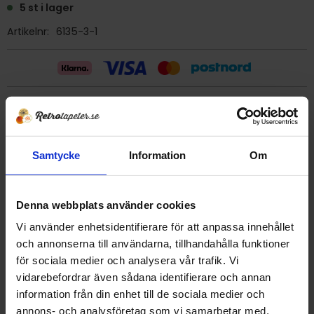
5 st i lager
Artikelnr
6135-3-1
Billig frakt 29:- (inom sverige)
Ge ett omdöme!
Samtycke
Information
Om
Tapet 6135-3-1 Kåbergs
Denna webbplats använder cookies
Tryckår 1983
Rulle 10 meter.
Vi använder enhetsidentifierare för att anpassa innehållet
53 cm bred
och annonserna till användarna, tillhandahålla funktioner
Papperstapet/tvättbar
för sociala medier och analysera vår trafik. Vi
Tapeten är renskuren för sättning kant i kant.
vidarebefordrar även sådana identifierare och annan
Förklistrad tapet, men nytt klister rekommenderas.
information från din enhet till de sociala medier och
Detta är en äldre originaltapet
annons- och analysföretag som vi samarbetar med.