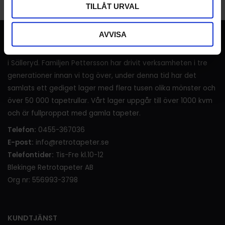
TILLÅT URVAL
AVVISA
RETROTAPETER
I över 120 år (sedan 1905) har det sålts tapeter i lanthandeln
i Sälleryd. Familjen Pettersson har drivit verksamheten i tre
generationer innan vi tog över, under denna tid har det
samlats ett gediget lager med flera tusen olika mönster och
över 50 000 tapetrullar. Vårt lager uppgår till över 1000 kvm
och är fullproppat med gamla tapeter.
Telefon:
0455-367036
E-post:
info@retrotapeter.se
Telefontider:
Tis-Fre kl.10-12
Blekinge Retrotapeter AB
Org nr: 556993-3798
KUNDTJÄNST