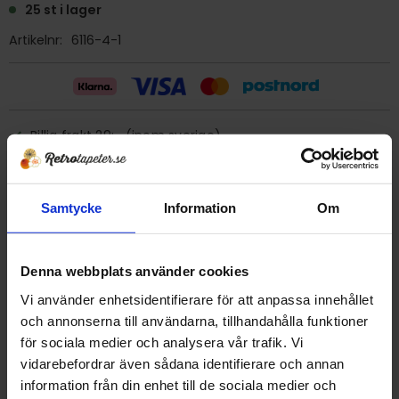
25 st i lager
Artikelnr
6116-4-1
Billig frakt 29:- (inom sverige)
Ge ett omdöme!
Samtycke
Information
Om
Tapet 6116-4-1 Kåbergs
Tryckår 1983
Denna webbplats använder cookies
Rulle 10 meter.
Vi använder enhetsidentifierare för att anpassa innehållet
53 cm bred
och annonserna till användarna, tillhandahålla funktioner
Mönsterrapport 10,6 cm
för sociala medier och analysera vår trafik. Vi
Papperstapet/tvättbar
vidarebefordrar även sådana identifierare och annan
Tapeten är renskuren för sättning kant i kant.
information från din enhet till de sociala medier och
Förklistrad tapet, men nytt klister rekommenderas.