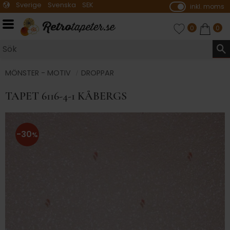
Sverige
Svenska
SEK
inkl. moms
P
ri
Meny
FAVORITER
ANTAL FAVO
0
KUNDVA
ANTA
0
s
e
r
vi
MÖNSTER - MOTIV
DROPPAR
s
TAPET 6116-4-1 KÅBERGS
a
s
30
%