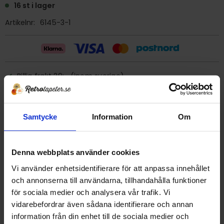
16 st i lager
Artikelnr
6145-3-1
Billig frakt 29:- (inom sverige)
Ge ett omdöme!
Samtycke
Information
Om
Tapet 6145-3-1 Kåbergs
Tryckår 1985
Denna webbplats använder cookies
Rulle 10 m
Vi använder enhetsidentifierare för att anpassa innehållet
Bredd 53 cm
och annonserna till användarna, tillhandahålla funktioner
Mönsterrapport 17,6 cm
för sociala medier och analysera vår trafik. Vi
Förklistrad, men då klistret är gammalt är det säkrast att
vidarebefordrar även sådana identifierare och annan
använda ett nytt klister.
information från din enhet till de sociala medier och
Plastbehandlad papperstapet/tvättbar.