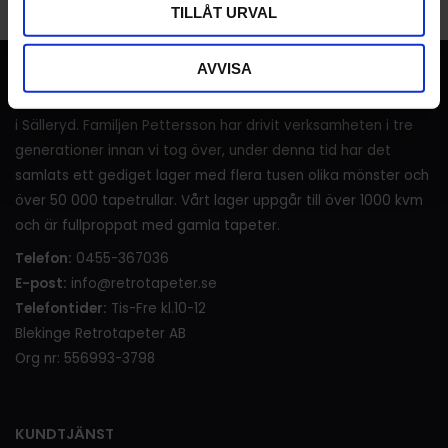
TILLÅT URVAL
AVVISA
RETROTAPETER
I över 120 år (sedan 1905) har det sålts tapeter i lanthandeln
i Sälleryd. Familjen Pettersson har drivit verksamheten i tre
generationer innan vi tog över, under denna tid har det
samlats ett gediget lager med flera tusen olika mönster och
över 50 000 tapetrullar. Vårt lager uppgår till över 1000 kvm
och är fullproppat med gamla tapeter.
Telefon:
0455-367036
E-post:
info@retrotapeter.se
Telefontider:
Tis-Fre kl.10-12
Blekinge Retrotapeter AB
Org nr: 556993-3798
KUNDTJÄNST