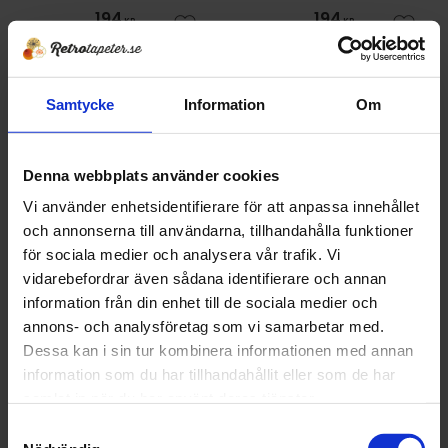
194
194
KR
KR
Lägg till i favoriter
Lägg t
277
277
KR
KR
KÖP
KÖP
Samtycke
Information
Om
30
30
%
%
Denna webbplats använder cookies
Vi använder enhetsidentifierare för att anpassa innehållet
och annonserna till användarna, tillhandahålla funktioner
för sociala medier och analysera vår trafik. Vi
vidarebefordrar även sådana identifierare och annan
information från din enhet till de sociala medier och
annons- och analysföretag som vi samarbetar med.
Tapet 1437-6-6 Tasso
Tapet 14411-2808
Väggmaterial AB
Tryckår 1983
Dessa kan i sin tur kombinera informationen med annan
Tryckår 1991, strukturtapet
information som du har tillhandahållit eller som de har
194
194
samlat in när du har använt deras tjänster.
KR
KR
Lägg till i favoriter
Lägg t
277
277
KR
KR
S