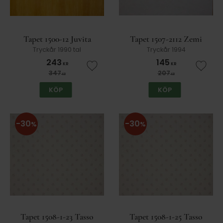
Tapet 1500-12 Juvita
Tapet 1507-2112 Zemi
Tryckår 1990 tal
Tryckår 1994
243
145
KR
KR
Lägg till i favoriter
Lägg t
347
207
KR
KR
KÖP
KÖP
30
30
%
%
Tapet 1508-1-23 Tasso
Tapet 1508-1-25 Tasso