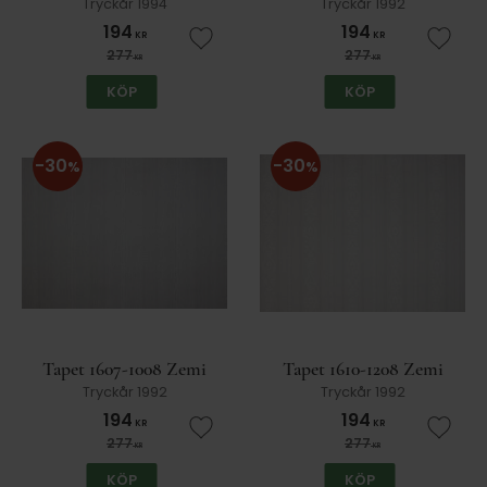
Tryckår 1994
Tryckår 1992
194
194
KR
KR
Lägg till i favoriter
Lägg t
277
277
KR
KR
KÖP
KÖP
30
30
%
%
Tapet 1607-1008 Zemi
Tapet 1610-1208 Zemi
Tryckår 1992
Tryckår 1992
194
194
KR
KR
Lägg till i favoriter
Lägg t
277
277
KR
KR
KÖP
KÖP