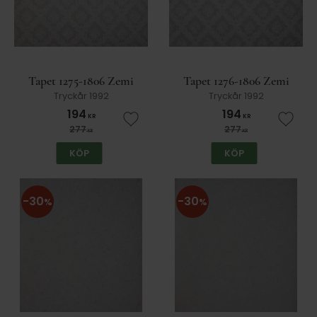
Tapet 1275-1806 Zemi
Tapet 1276-1806 Zemi
Tryckår 1992
Tryckår 1992
194
194
KR
KR
Lägg till i favoriter
Lägg t
277
277
KR
KR
KÖP
KÖP
30
30
%
%