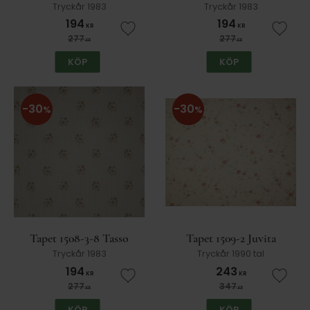
Tryckår 1983
Tryckår 1983
194
194
KR
KR
Lägg till i favoriter
Lägg t
277
277
KR
KR
KÖP
KÖP
30
30
%
%
Tapet 1508-3-8 Tasso
Tapet 1509-2 Juvita
Tryckår 1983
Tryckår 1990 tal
194
243
KR
KR
Lägg till i favoriter
Lägg t
277
347
KR
KR
KÖP
KÖP