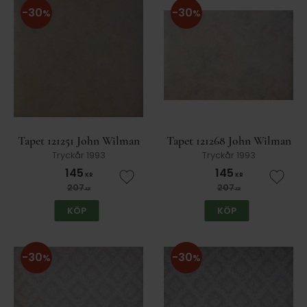
30
30
%
%
Tapet 121251 John Wilman
Tapet 121268 John Wilman
Tryckår 1993
Tryckår 1993
145
145
KR
KR
Lägg till i favoriter
Lägg t
207
207
KR
KR
KÖP
KÖP
30
30
%
%