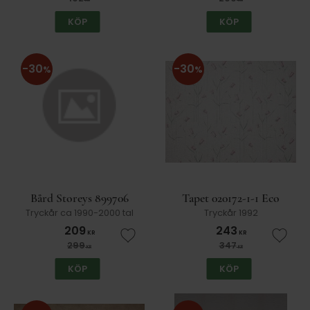
KÖP
KÖP
30
30
%
%
Bård Storeys 899706
Tapet 020172-1-1 Eco
Tryckår ca 1990-2000 tal
Tryckår 1992
209
243
KR
KR
Lägg till i favoriter
Lägg t
299
347
KR
KR
KÖP
KÖP