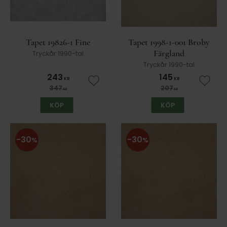
Tapet 19826-1 Fine
Tapet 1998-1-001 Broby
Färgland
Tryckår 1990-tal
Tryckår 1990-tal
243
145
KR
KR
Lägg till i favoriter
Lägg t
347
207
KR
KR
KÖP
KÖP
30
30
%
%