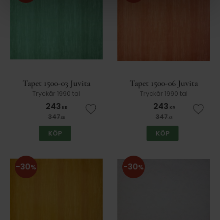
Tapet 1500-03 Juvita
Tapet 1500-06 Juvita
Tryckår 1990 tal
Tryckår 1990 tal
243
243
KR
KR
Lägg till i favoriter
Lägg t
347
347
KR
KR
KÖP
KÖP
30
30
%
%