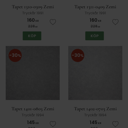
Tapet 1310-0309 Zemi
Tapet 1311-0409 Zemi
Tryckår 1991
Tryckår 1991
160
160
KR
KR
Lägg till i favoriter
Lägg t
228
228
KR
KR
KÖP
KÖP
30
30
%
%
Tapet 1401-0803 Zemi
Tapet 1402-0703 Zemi
Tryckår 1994
Tryckår 1994
145
145
KR
KR
Lägg till i favoriter
Lägg t