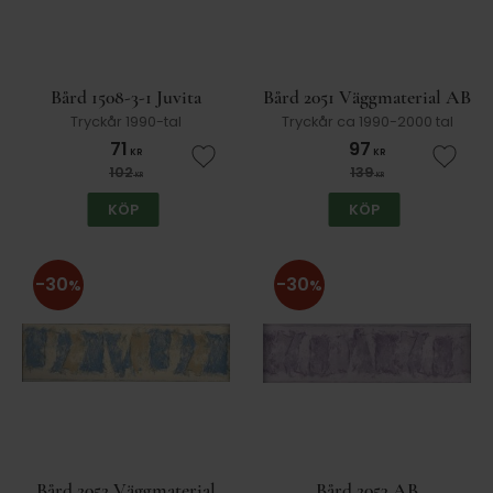
Bård 1508-3-1 Juvita
Bård 2051 Väggmaterial AB
Tryckår 1990-tal
Tryckår ca 1990-2000 tal
71
97
KR
KR
Lägg till i favoriter
Lägg t
102
139
KR
KR
KÖP
KÖP
30
30
%
%
Bård 2052 Väggmaterial
Bård 2053 AB