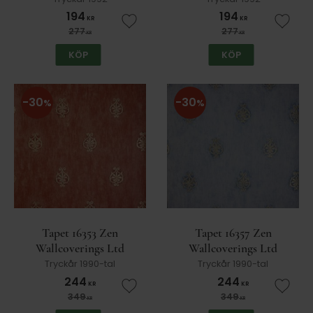
194
194
KR
KR
Lägg till i favoriter
Lägg t
277
277
KR
KR
KÖP
KÖP
30
30
%
%
Tapet 16353 Zen
Tapet 16357 Zen
Wallcoverings Ltd
Wallcoverings Ltd
Tryckår 1990-tal
Tryckår 1990-tal
244
244
KR
KR
Lägg till i favoriter
Lägg t
349
349
KR
KR