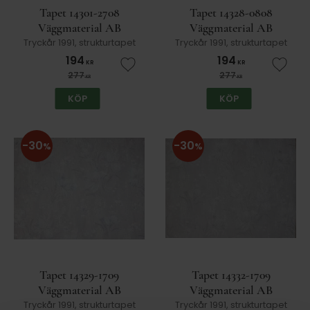
Tapet 14301-2708
Tapet 14328-0808
Väggmaterial AB
Väggmaterial AB
Tryckår 1991, strukturtapet
Tryckår 1991, strukturtapet
194
194
KR
KR
Lägg till i favoriter
Lägg t
277
277
KR
KR
KÖP
KÖP
30
30
%
%
Tapet 14329-1709
Tapet 14332-1709
Väggmaterial AB
Väggmaterial AB
Tryckår 1991, strukturtapet
Tryckår 1991, strukturtapet