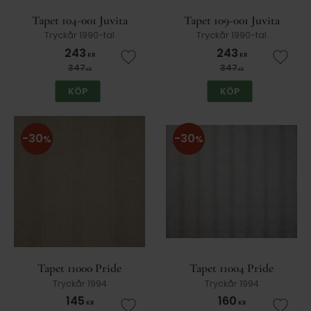
Tapet 104-001 Juvita
Tapet 109-001 Juvita
Tryckår 1990-tal
Tryckår 1990-tal
243
243
KR
KR
Lägg till i favoriter
Lägg t
347
347
KR
KR
KÖP
KÖP
30
30
%
%
Tapet 11000 Pride
Tapet 11004 Pride
Tryckår 1994
Tryckår 1994
145
160
KR
KR