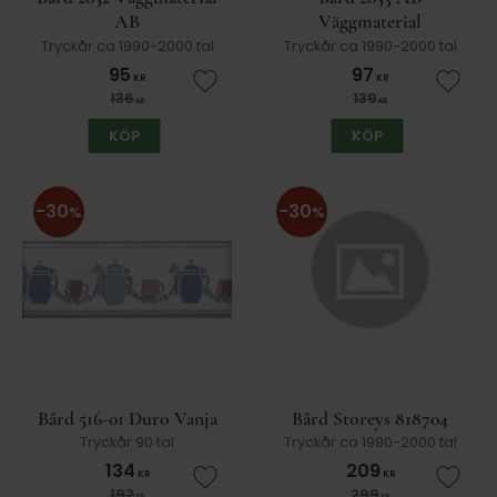
AB
Väggmaterial
Tryckår ca 1990-2000 tal
Tryckår ca 1990-2000 tal
95
97
KR
KR
Lägg till i favoriter
Lägg t
136
139
KR
KR
KÖP
KÖP
30
30
%
%
Bård 516-01 Duro Vanja
Bård Storeys 818704
Tryckår 90 tal
Tryckår ca 1990-2000 tal
134
209
KR
KR
Lägg till i favoriter
Lägg t
192
299
KR
KR