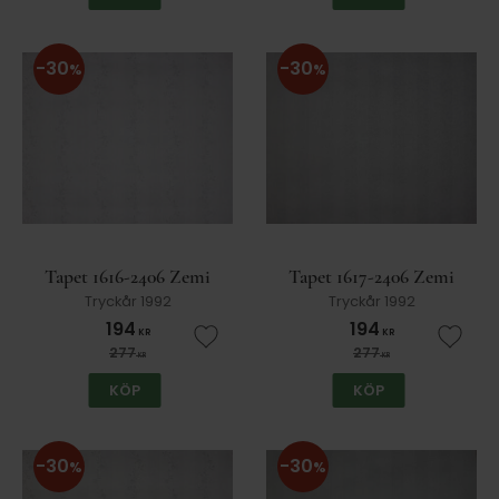
30
30
%
%
Tapet 1616-2406 Zemi
Tapet 1617-2406 Zemi
Tryckår 1992
Tryckår 1992
194
194
KR
KR
Lägg till i favoriter
Lägg t
277
277
KR
KR
KÖP
KÖP
30
30
%
%