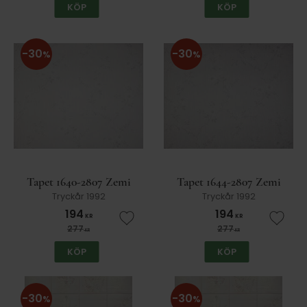
KÖP
KÖP
30
30
%
%
Tapet 1640-2807 Zemi
Tapet 1644-2807 Zemi
Tryckår 1992
Tryckår 1992
194
194
KR
KR
Lägg till i favoriter
Lägg t
277
277
KR
KR
KÖP
KÖP
30
30
%
%