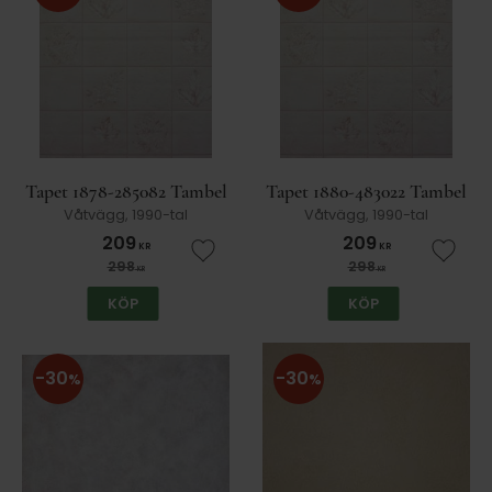
Tapet 1878-285082 Tambel
Tapet 1880-483022 Tambel
Våtvägg, 1990-tal
Våtvägg, 1990-tal
209
209
KR
KR
Lägg till i favoriter
Lägg t
298
298
KR
KR
KÖP
KÖP
30
30
%
%