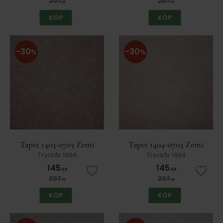
207
207
KR
KR
KÖP
KÖP
30
30
%
%
Tapet 1403-0703 Zemi
Tapet 1404-0703 Zemi
Tryckår 1994
Tryckår 1994
145
145
KR
KR
Lägg till i favoriter
Lägg t
207
207
KR
KR
KÖP
KÖP