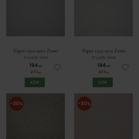
Tapet 1510-2012 Zemi
Tapet 1512-2112 Zemi
Tryckår 1994
Tryckår 1994
194
194
KR
KR
Lägg till i favoriter
Lägg t
277
277
KR
KR
KÖP
KÖP
30
30
%
%