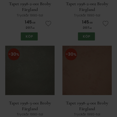
Tapet 1998-2-001 Broby
Tapet 1998-2-002 Broby
Färgland
Färgland
Tryckår 1990-tal
Tryckår 1990-tal
145
145
KR
KR
Lägg till i favoriter
Lägg t
207
207
KR
KR
KÖP
KÖP
30
30
%
%
Tapet 1998-3-001 Broby
Tapet 1998-4-001 Broby
Färgland
Färgland
Tryckår 1990-tal
Tryckår 1990-tal