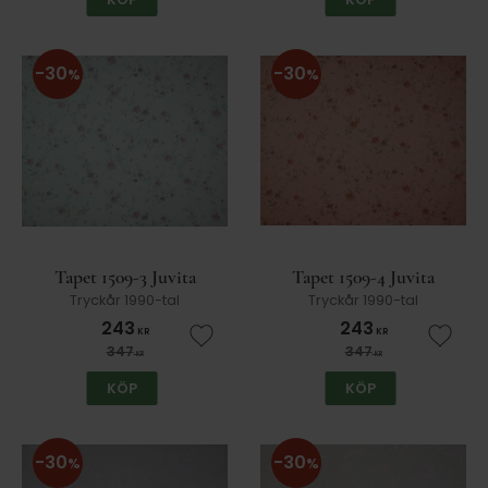
30
30
%
%
Tapet 1509-3 Juvita
Tapet 1509-4 Juvita
Tryckår 1990-tal
Tryckår 1990-tal
243
243
KR
KR
Lägg till i favoriter
Lägg t
347
347
KR
KR
KÖP
KÖP
30
30
%
%