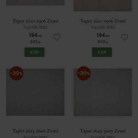
Tapet 1620-2906 Zemi
Tapet 1621-2906 Zemi
Tryckår 1992
Tryckår 1992
194
194
KR
KR
Lägg till i favoriter
Lägg t
277
277
KR
KR
KÖP
KÖP
30
30
%
%
Tapet 1623-2606 Zemi
Tapet 1625-3007 Zemi
Tryckår 1992
Tryckår 1992