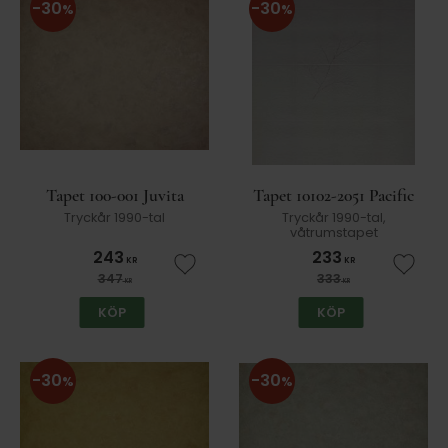
30
30
%
%
Tapet 100-001 Juvita
Tapet 10102-2051 Pacific
Tryckår 1990-tal
Tryckår 1990-tal,
våtrumstapet
243
233
KR
KR
Lägg till i favoriter
Lägg t
347
333
KR
KR
KÖP
KÖP
30
30
%
%