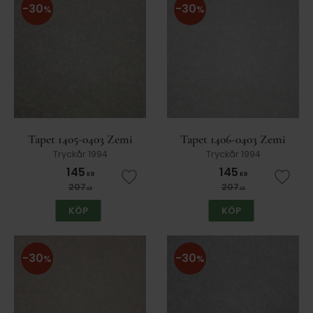
30
30
%
%
Tapet 1405-0403 Zemi
Tapet 1406-0403 Zemi
Tryckår 1994
Tryckår 1994
145
145
KR
KR
Lägg till i favoriter
Lägg t
207
207
KR
KR
KÖP
KÖP
30
30
%
%