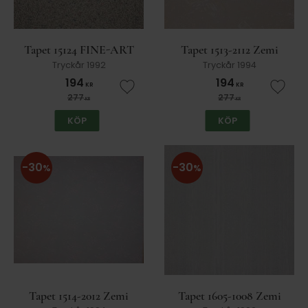
Tapet 15124 FINE-ART
Tapet 1513-2112 Zemi
Tryckår 1992
Tryckår 1994
194
194
KR
KR
Lägg till i favoriter
Lägg t
277
277
KR
KR
KÖP
KÖP
30
30
%
%
Tapet 1514-2012 Zemi
Tapet 1605-1008 Zemi