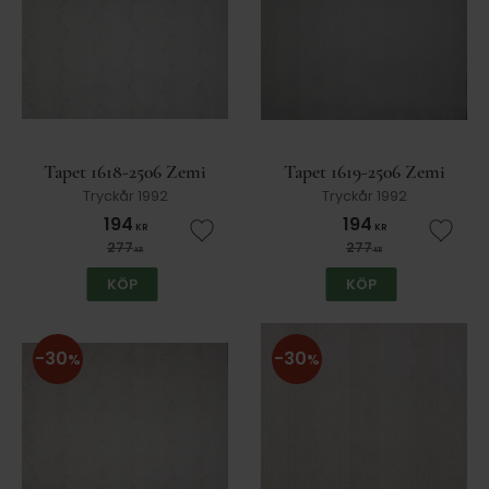
Tapet 1618-2506 Zemi
Tapet 1619-2506 Zemi
Tryckår 1992
Tryckår 1992
194
194
KR
KR
Lägg till i favoriter
Lägg t
277
277
KR
KR
KÖP
KÖP
30
30
%
%