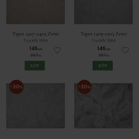
Tapet 1407-0403 Zemi
Tapet 1409-0303 Zemi
Tryckår 1994
Tryckår 1994
145
145
KR
KR
Lägg till i favoriter
Lägg t
207
207
KR
KR
KÖP
KÖP
30
30
%
%