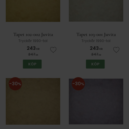
Tapet 102-002 Juvita
Tapet 103-001 Juvita
Tryckår 1990-tal
Tryckår 1990-tal
243
243
KR
KR
Lägg till i favoriter
Lägg t
347
347
KR
KR
KÖP
KÖP
30
30
%
%