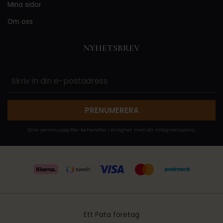
Mina sidor
Om oss
NYHETSBREV
PRENUMERERA
Dina personuppgifter behandlas i enlighet med vår
integritetspolicy
.
Ett Pata företag