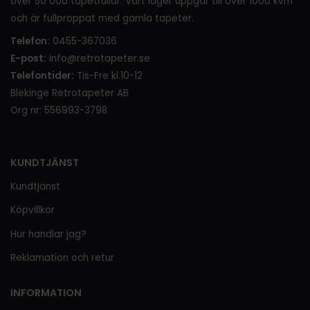
över 50 000 tapetrullar. Vårt lager uppgår till över 1000 kvm
och är fullproppat med gamla tapeter.
Telefon:
0455-367036
E-post:
info@retrotapeter.se
Telefontider:
Tis-Fre kl.10-12
Blekinge Retrotapeter AB
Org nr: 556993-3798
KUNDTJÄNST
Kundtjänst
Köpvillkor
Hur handlar jag?
Reklamation och retur
INFORMATION