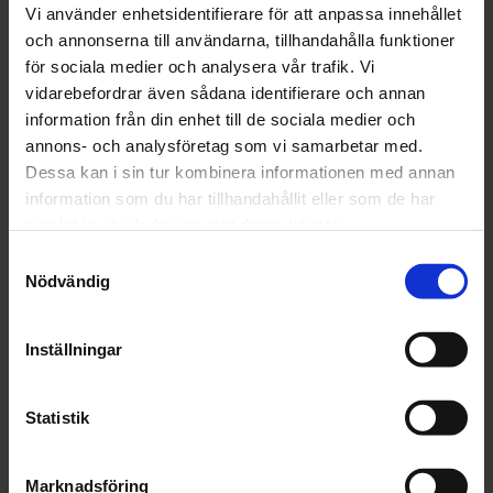
Vi använder enhetsidentifierare för att anpassa innehållet
Våtrumslim
och annonserna till användarna, tillhandahålla funktioner
OBS!
för sociala medier och analysera vår trafik. Vi
vidarebefordrar även sådana identifierare och annan
Nya materialbestämmelser, regler, rekommendationer
information från din enhet till de sociala medier och
och arbetsmetoder för våtrum kommer ständigt.
annons- och analysföretag som vi samarbetar med.
Kontakta därför alltid gällande
Dessa kan i sin tur kombinera informationen med annan
branschorganisation/fackman innan du startar.
information som du har tillhandahållit eller som de har
Detta är en äldre originaltapet.
samlat in när du har använt deras tjänster.
Rosa
S
Nödvändig
a
m
t
Inställningar
y
DELA MED DIG
c
F
T
L
P
a
w
i
i
k
Statistik
c
i
n
n
e
e
t
k
t
b
t
e
e
s
OMDÖMEN
Marknadsföring
o
e
d
r