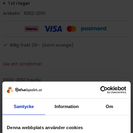
1 st i lager
Artikelnr
10102-2051
Billig frakt 29:- (inom sverige)
Ge ett omdöme!
10102-2051 Pacific
Tryckår 1990-tal
Rulle 8,5 meter.
Samtycke
Information
Om
Bredd 52 cm
Mönsterrapport 52 cm
Denna webbplats använder cookies
Våtrumstapet, ska fogförslutas