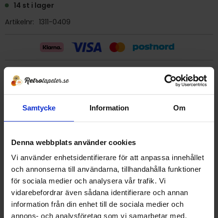
14 st i lager
Artikelnr
1311-0409
Billig frakt 29:- (inom sverige)
Ge ett omdöme!
Samtycke
Information
Om
Tapet 1311-0409 Zemi
Denna webbplats använder cookies
Tryckår 1991
Rulle 10,05 meter.
Vi använder enhetsidentifierare för att anpassa innehållet
53 cm bred
och annonserna till användarna, tillhandahålla funktioner
Papperstapet/tvättbar
för sociala medier och analysera vår trafik. Vi
Strukturtapet
vidarebefordrar även sådana identifierare och annan
Tillverkad i Danmark
information från din enhet till de sociala medier och
Detta är en äldre originaltapet
annons- och analysföretag som vi samarbetar med.