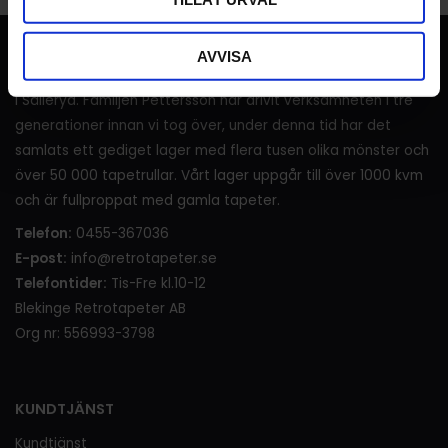
RETROTAPETER
AVVISA
I över 120 år (sedan 1905) har det sålts tapeter i lanthandeln
i Sälleryd. Familjen Pettersson har drivit verksamheten i tre
generationer innan vi tog över, under denna tid har det
samlats ett gediget lager med flera tusen olika mönster och
över 50 000 tapetrullar. Vårt lager uppgår till över 1000 kvm
och är fullproppat med gamla tapeter.
Telefon:
0455-367036
E-post:
info@retrotapeter.se
Telefontider:
Tis-Fre kl.10-12
Blekinge Retrotapeter AB
Org nr: 556993-3798
KUNDTJÄNST
Kundtjänst