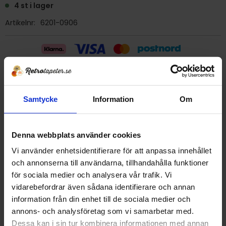
4 st i lager
Artikelnr
6201-0906
Billig frakt 29:- (inom sverige)
Samtycke
Information
Om
Ge ett omdöme!
Denna webbplats använder cookies
Tapet 6201-0906 Zemi
Tryckår 1970
Vi använder enhetsidentifierare för att anpassa innehållet
Rulle 10 meter.
och annonserna till användarna, tillhandahålla funktioner
53 cm bred
för sociala medier och analysera vår trafik. Vi
Papperstapet/vattenfast
vidarebefordrar även sådana identifierare och annan
Detta är en äldre orginaltapet
information från din enhet till de sociala medier och
annons- och analysföretag som vi samarbetar med.
Dessa kan i sin tur kombinera informationen med annan