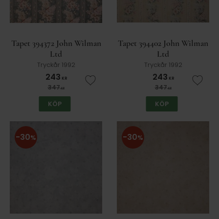
Tapet 394372 John Wilman
Tapet 394402 John Wilman
Ltd
Ltd
Tryckår 1992
Tryckår 1992
243
243
KR
KR
Lägg till i favoriter
Lägg t
347
347
KR
KR
KÖP
KÖP
30
30
%
%