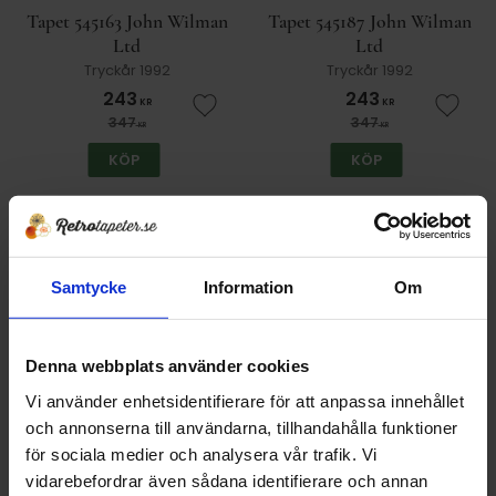
Tapet 545163 John Wilman
Tapet 545187 John Wilman
Ltd
Ltd
Tryckår 1992
Tryckår 1992
243
243
KR
KR
Lägg till i favoriter
Lägg t
347
347
KR
KR
KÖP
KÖP
30
30
%
%
Samtycke
Information
Om
Denna webbplats använder cookies
Vi använder enhetsidentifierare för att anpassa innehållet
och annonserna till användarna, tillhandahålla funktioner
Tapet 545217-151264 John
Tapet 545224 John Wilman
för sociala medier och analysera vår trafik. Vi
Wilman Ltd
Ltd
vidarebefordrar även sådana identifierare och annan
Tryckår 1992
Tryckår 1992