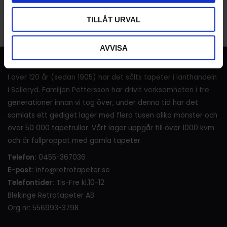
KÖP
KÖP
TILLÅT URVAL
AVVISA
RETROTAPETER
I över 120 år (sedan 1905) har det sålts tapeter i lanthandeln
i Sälleryd. Familjen Pettersson har drivit verksamheten i tre
generationer innan vi tog över, under denna tid har det
samlats ett gediget lager med flera tusen olika mönster och
över 50 000 tapetrullar. Vårt lager uppgår till över 1000 kvm
och är fullproppat med gamla tapeter.
Telefon:
0455-367036
E-post:
info@retrotapeter.se
Telefontider:
Tis-Fre kl.10-12
Blekinge Retrotapeter AB
Org nr: 556993-3798