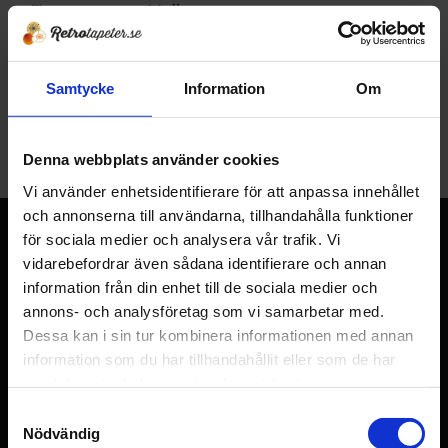
Tapet 9000-5-111 Midbec
Tryckår 1990
184
KR
Lägg till i favoriter
263
KR
Samtycke
Information
Om
KÖP
Denna webbplats använder cookies
Vi använder enhetsidentifierare för att anpassa innehållet
och annonserna till användarna, tillhandahålla funktioner
RETROTAPETER
för sociala medier och analysera vår trafik. Vi
I över 120 år (sedan 1905) har det sålts tapeter i lanthandeln
vidarebefordrar även sådana identifierare och annan
i Sälleryd. Familjen Pettersson har drivit verksamheten i tre
information från din enhet till de sociala medier och
generationer innan vi tog över, under denna tid har det
annons- och analysföretag som vi samarbetar med.
samlats ett gediget lager med flera tusen olika mönster och
Dessa kan i sin tur kombinera informationen med annan
över 50 000 tapetrullar. Vårt lager uppgår till över 1000 kvm
information som du har tillhandahållit eller som de har
samlat in när du har använt deras tjänster.
och är fullproppat med gamla tapeter.
S
Telefon:
0455-367036
Nödvändig
a
E-post:
info@retrotapeter.se