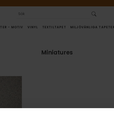
TER - MOTIV
VINYL
TEXTILTAPET
MILJÖVÄNLIGA TAPETE
Miniatures