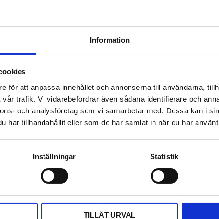
Information
FINE-ART
992
cookies
Lägg till i favoriter
e för att anpassa innehållet och annonserna till användarna, tillh
vår trafik. Vi vidarebefordrar även sådana identifierare och anna
nnons- och analysföretag som vi samarbetar med. Dessa kan i sin
har tillhandahållit eller som de har samlat in när du har använt 
Inställningar
Statistik
KUNDTJÄNST
INFORMATION
i
Kundtjänst
Mina sidor
Köpvillkor
Om oss
TILLÅT URVAL
tog