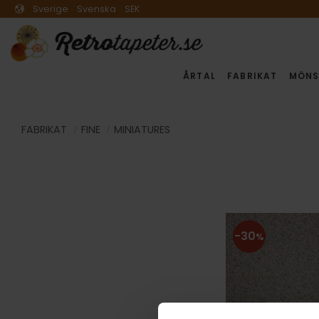
Sverige
Svenska
SEK
ÅRTAL
FABRIKAT
MÖNS
FABRIKAT
FINE
MINIATURES
30
%