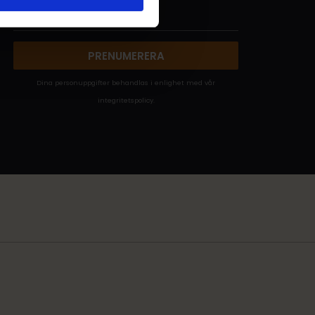
PRENUMERERA
Dina personuppgifter behandlas i enlighet med vår
integritetspolicy
.