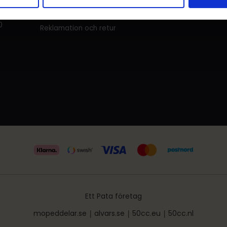
Hur handlar jag?
get
0
Reklamation och retur
Ett Pata företag
mopeddelar.se
|
alvars.se
|
50cc.eu
|
50cc.nl