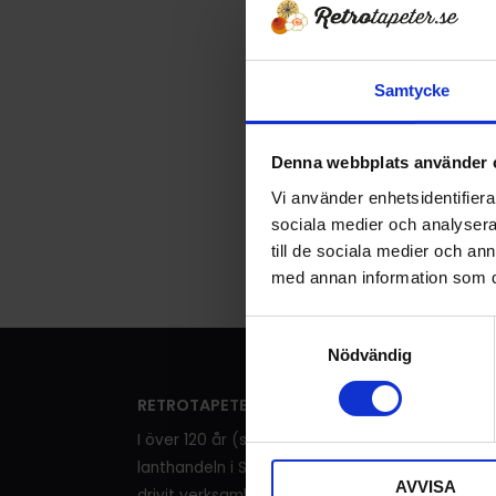
Samtycke
Tapet 15124 
Tryckår 1
194
Denna webbplats använder 
KR
277
KR
Vi använder enhetsidentifierar
KÖP
sociala medier och analysera 
till de sociala medier och a
med annan information som du 
S
Nödvändig
a
m
RETROTAPETER
t
y
I över 120 år (sedan 1905) har det sålts tapeter 
c
lanthandeln i Sälleryd. Familjen Pettersson har
AVVISA
k
drivit verksamheten i tre generationer innan vi 