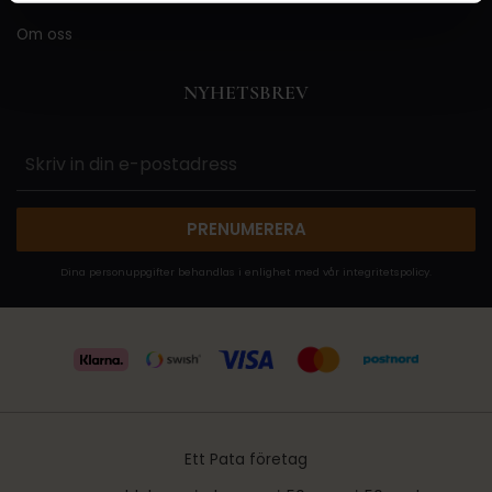
Om oss
NYHETSBREV
PRENUMERERA
Dina personuppgifter behandlas i enlighet med vår
integritetspolicy
.
Ett Pata företag