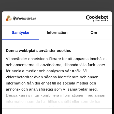
Bård 614925 Kåbergs
Bård 614941 Kåbergs
Tryckår 1988
Tryckår 1988
Samtycke
Information
Om
91
91
KR
KR
Lägg till i favoriter
Lägg t
130
130
KR
KR
KÖP
KÖP
Denna webbplats använder cookies
Vi använder enhetsidentifierare för att anpassa innehållet
och annonserna till användarna, tillhandahålla funktioner
för sociala medier och analysera vår trafik. Vi
vidarebefordrar även sådana identifierare och annan
RETROTAPETER
information från din enhet till de sociala medier och
I över 120 år (sedan 1905) har det sålts tapeter i lanthandeln
annons- och analysföretag som vi samarbetar med.
i Sälleryd. Familjen Pettersson har drivit verksamheten i tre
Dessa kan i sin tur kombinera informationen med annan
generationer innan vi tog över, under denna tid har det
information som du har tillhandahållit eller som de har
samlats ett gediget lager med flera tusen olika mönster och
samlat in när du har använt deras tjänster.
över 50 000 tapetrullar. Vårt lager uppgår till över 1000 kvm