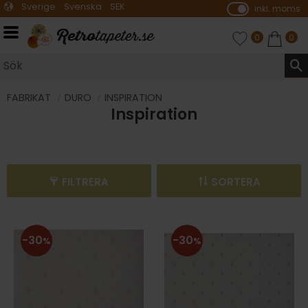
Sverige
Svenska
SEK
inkl. moms
P
ri
Meny
FAVORITER
ANTAL FAVO
0
KUNDVA
ANTA
0
s
e
r
vi
FABRIKAT
DURO
INSPIRATION
Inspiration
s
a
s
FILTRERA
SORTERA
30
30
%
%