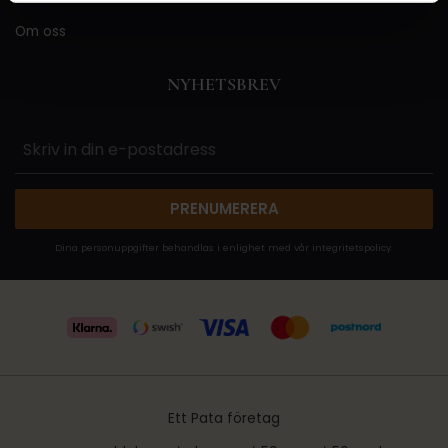
Om oss
NYHETSBREV
PRENUMERERA
Dina personuppgifter behandlas i enlighet med vår
integritetspolicy
.
Ett Pata företag