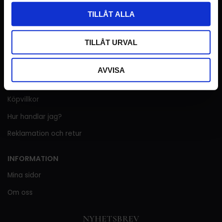
Telefontider:
Tis-Fre kl.10-12
TILLÅT ALLA
Blekinge Retrotapeter AB
Org nr: 556993-3798
TILLÅT URVAL
KUNDTJÄNST
AVVISA
Kundtjänst
Köpvillkor
Hur handlar jag?
Reklamation och retur
INFORMATION
Mina sidor
Om oss
NYHETSBREV