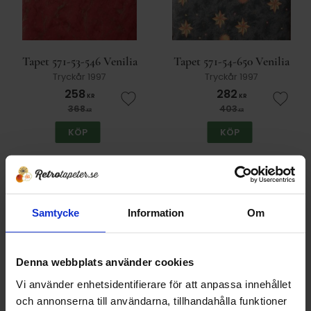
Tapet 571-53-546 Venilia
Tapet 571-54-650 Venilia
Tryckår 1997
Tryckår 1997
258
282
KR
KR
Lägg till i favoriter
Lägg t
368
403
KR
KR
KÖP
KÖP
30
%
Samtycke
Information
Om
Denna webbplats använder cookies
Vi använder enhetsidentifierare för att anpassa innehållet
och annonserna till användarna, tillhandahålla funktioner
Tapet 571-54-751 Venilia