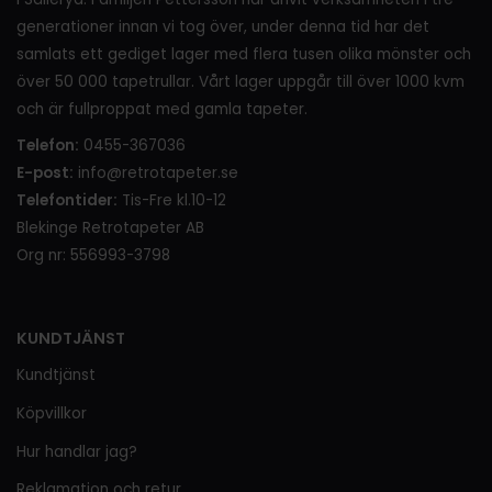
generationer innan vi tog över, under denna tid har det
samlats ett gediget lager med flera tusen olika mönster och
över 50 000 tapetrullar. Vårt lager uppgår till över 1000 kvm
och är fullproppat med gamla tapeter.
Telefon:
0455-367036
E-post:
info@retrotapeter.se
Telefontider:
Tis-Fre kl.10-12
Blekinge Retrotapeter AB
Org nr: 556993-3798
KUNDTJÄNST
Kundtjänst
Köpvillkor
Hur handlar jag?
Reklamation och retur