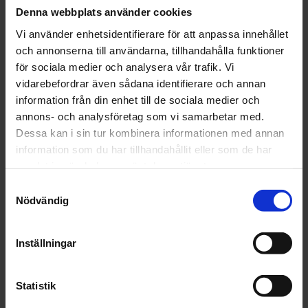
KÖP
KÖP
Denna webbplats använder cookies
Vi använder enhetsidentifierare för att anpassa innehållet
och annonserna till användarna, tillhandahålla funktioner
30
30
%
%
för sociala medier och analysera vår trafik. Vi
vidarebefordrar även sådana identifierare och annan
information från din enhet till de sociala medier och
annons- och analysföretag som vi samarbetar med.
Dessa kan i sin tur kombinera informationen med annan
information som du har tillhandahållit eller som de har
samlat in när du har använt deras tjänster.
Tapet 4956-5 Asti
Tapet 4959-6 Asti
S
Tryckår 1982
Tryckår 1982
Nödvändig
a
194
194
KR
KR
m
Lägg till i favoriter
Lägg t
277
277
KR
KR
t
Inställningar
KÖP
KÖP
y
c
k
Statistik
30
%
e