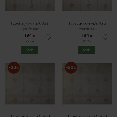
Tapet 4950-1-11A Asti
Tapet 4950-1-9A Asti
Tryckår 1982
Tryckår 1982
194
194
KR
KR
Lägg till i favoriter
Lägg t
277
277
KR
KR
KÖP
KÖP
30
30
%
%
Tapet 4950-2-10A Asti
Tapet 4950-2-12A Asti