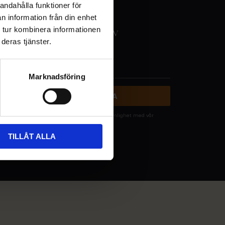
andahålla funktioner för
n information från din enhet
 tur kombinera informationen
NYHETSBREV
deras tjänster.
Marknadsföring
PRENUMERERA
Dina personuppgifter behandlas i enlighet med vår
integritetspolicy
.
TILLÅT ALLA