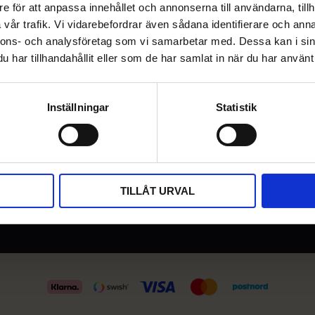
e för att anpassa innehållet och annonserna till användarna, tillh
KUNDTJÄNST
INFORMATION
vår trafik. Vi vidarebefordrar även sådana identifierare och anna
nnons- och analysföretag som vi samarbetar med. Dessa kan i sin
i
Kundtjänst
Mina sidor
har tillhandahållit eller som de har samlat in när du har använt 
Köpvillkor
Om oss
tog
Hur handlar jag?
get
Inställningar
Statistik
0
Reklamation och retur
TILLÅT URVAL