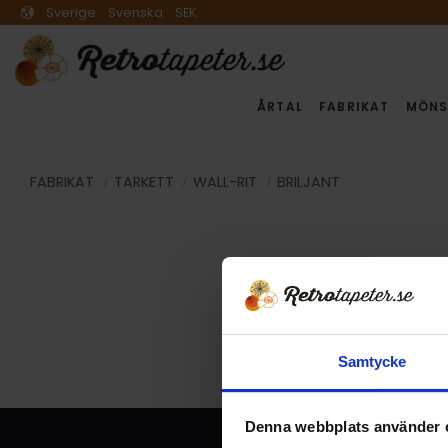
Sverige
Svenska
SEK
ÅRTAL
FABRIKAT
MÖNS
FABRIKAT
TARKETT
WALL-RIT
BRILJANT
Samtycke
Denna webbplats använder 