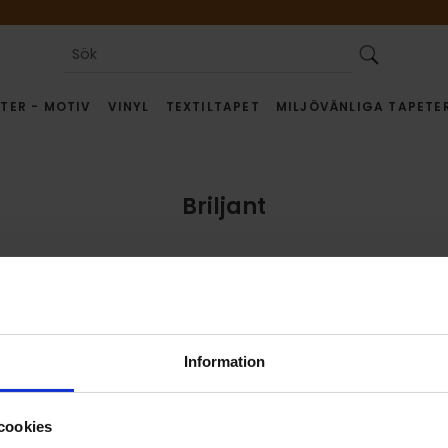
TER - MOTIV
VINYL
TEXTILTAPET
MILJÖVÄNLIGA TAPETE
Briljant
Information
cookies