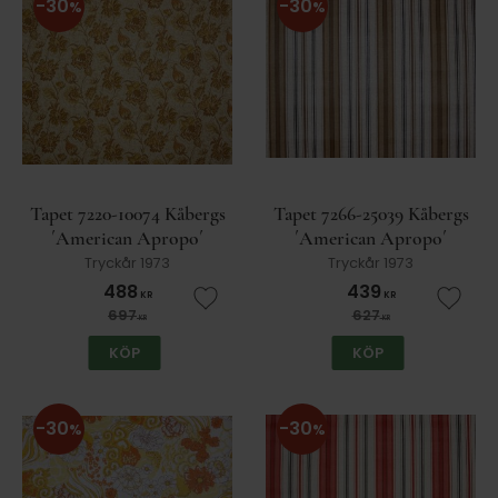
30
30
%
%
Tapet 7220-10074 Kåbergs
Tapet 7266-25039 Kåbergs
´American Apropo´
´American Apropo´
Tryckår 1973
Tryckår 1973
488
439
KR
KR
Lägg till i favoriter
Lägg t
697
627
KR
KR
KÖP
KÖP
30
30
%
%