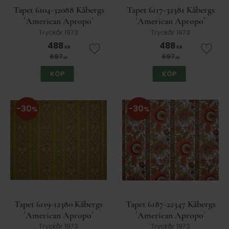
Tapet 6104-32088 Kåbergs
Tapet 6117-32381 Kåbergs
´American Apropo´
´American Apropo´
Tryckår 1973
Tryckår 1973
488
488
KR
KR
Lägg till i favoriter
Lägg t
697
697
KR
KR
KÖP
KÖP
30
30
%
%
Tapet 6119-12380 Kåbergs
Tapet 6187-22347 Kåbergs
´American Apropo´
´American Apropo´
Tryckår 1973
Tryckår 1973