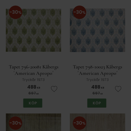
30
30
%
%
Tapet 796-20081 Kåbergs
Tapet 798-10023 Kåbergs
´American Apropo´
´American Apropo´
Tryckår 1973
Tryckår 1973
488
488
KR
KR
Lägg till i favoriter
Lägg t
697
697
KR
KR
KÖP
KÖP
30
30
%
%