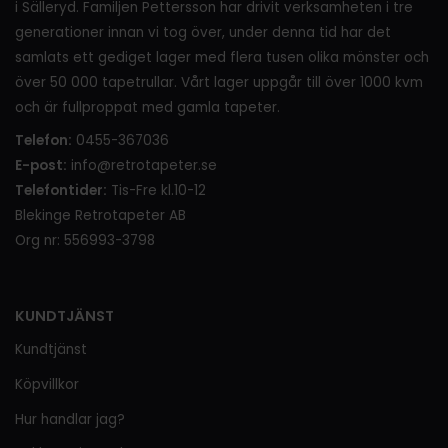
i Sälleryd. Familjen Pettersson har drivit verksamheten i tre
generationer innan vi tog över, under denna tid har det
samlats ett gediget lager med flera tusen olika mönster och
över 50 000 tapetrullar. Vårt lager uppgår till över 1000 kvm
och är fullproppat med gamla tapeter.
Telefon:
0455-367036
E-post:
info@retrotapeter.se
Telefontider:
Tis-Fre kl.10-12
Blekinge Retrotapeter AB
Org nr: 556993-3798
KUNDTJÄNST
Kundtjänst
Köpvillkor
Hur handlar jag?