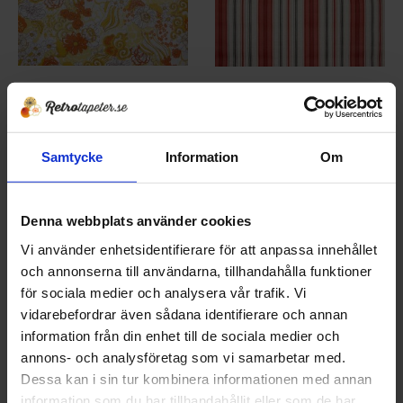
Tapet 7305-10062 Kåbergs
Tapet 7406-13223 Kåbergs
´American Apropo´
´American Apropo´
Tryckår 1973
Tryckår 1979
Samtycke
Information
Om
635
390
KR
KR
Lägg till i favoriter
Lägg t
907
557
KR
KR
Denna webbplats använder cookies
KÖP
KÖP
Vi använder enhetsidentifierare för att anpassa innehållet
och annonserna till användarna, tillhandahålla funktioner
30
30
%
%
för sociala medier och analysera vår trafik. Vi
vidarebefordrar även sådana identifierare och annan
information från din enhet till de sociala medier och
annons- och analysföretag som vi samarbetar med.
Dessa kan i sin tur kombinera informationen med annan
information som du har tillhandahållit eller som de har