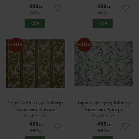
488
488
KR
KR
Lägg till i favoriter
Lägg t
697
697
KR
KR
KÖP
KÖP
30
30
%
%
Tapet 6188-22348 Kåbergs
Tapet 6392-13279 Kåbergs
´American Apropo´
´American Apropo´
Tryckår 1973
Tryckår 1979
488
488
KR
KR
Lägg till i favoriter
Lägg t
697
697
KR
KR