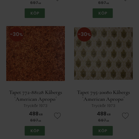
Lägg till i favoriter
Lägg t
697
697
KR
KR
KÖP
KÖP
30
30
%
%
Tapet 772-88128 Kåbergs
Tapet 795-20080 Kåbergs
´American Apropo´
´American Apropo´
Tryckår 1973
Tryckår 1973
488
488
KR
KR
Lägg till i favoriter
Lägg t
697
697
KR
KR
KÖP
KÖP