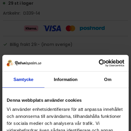
29 st i lager
Artikelnr
D339-14
Billig frakt 29:- (inom sverige)
Ge ett omdöme!
Tapet D339-14 Sunworthy
Samtycke
Information
Om
Tryckår 1974
Rulle 12,8 meter.
Denna webbplats använder cookies
52 cm bred
Mönsterrapport 47 cm
Vi använder enhetsidentifierare för att anpassa innehållet
Struktur
och annonserna till användarna, tillhandahålla funktioner
Papperstapet/vattenfast
för sociala medier och analysera vår trafik. Vi
Tillverkad i Canada
vidarebefordrar även sådana identifierare och annan