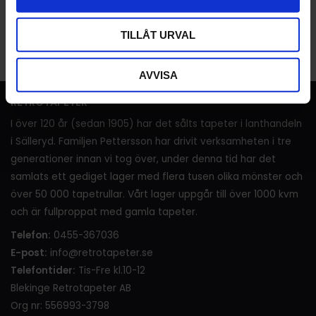
Bli den första att lämna ett omdöme.
TILLÅT URVAL
AVVISA
RETROTAPETER
I över 120 år (sedan 1905) har det sålts tapeter i lanthandeln
i Sälleryd. Familjen Pettersson har drivit verksamheten i tre
generationer innan vi tog över, under denna tid har det
samlats ett gediget lager med flera tusen olika mönster och
över 50 000 tapetrullar. Vårt lager uppgår till över 1000 kvm
och är fullproppat med gamla tapeter.
Telefon:
0455-367036
E-post:
info@retrotapeter.se
Telefontider:
Tis-Fre kl.10-12
Blekinge Retrotapeter AB
Org nr: 556993-3798