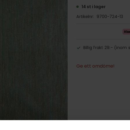
14 st i lager
Artikelnr
9700-724-13
Billig frakt 29:- (inom 
Ge ett omdöme!