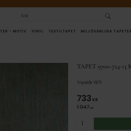
TER - MOTIV
VINYL
TEXTILTAPET
MILJÖVÄNLIGA TAPETE
TAPET 9700-724-1
Tryckår 1971
Nedsatt pris
733
KR
Ordinarie pris:
1 047
KR
Antal