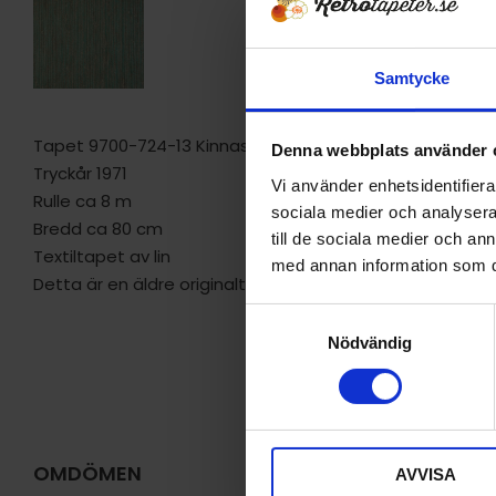
Samtycke
Tapet 9700-724-13 Kinnasands Novalin
Denna webbplats använder 
Tryckår 1971
Vi använder enhetsidentifierar
Rulle ca 8 m
sociala medier och analysera 
Bredd ca 80 cm
till de sociala medier och a
Textiltapet av lin
med annan information som du 
Detta är en äldre originaltapet
S
Nödvändig
a
m
t
y
c
OMDÖMEN
AVVISA
k