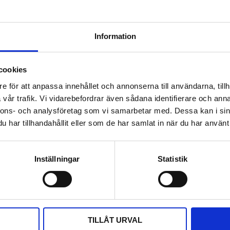
Information
cookies
e för att anpassa innehållet och annonserna till användarna, tillh
vår trafik. Vi vidarebefordrar även sådana identifierare och anna
nnons- och analysföretag som vi samarbetar med. Dessa kan i sin
har tillhandahållit eller som de har samlat in när du har använt 
Inställningar
Statistik
DELA MED DIG
F
T
L
P
a
w
i
i
c
i
n
n
e
t
k
t
b
t
e
e
TILLÅT URVAL
o
e
d
r
o
r
I
e