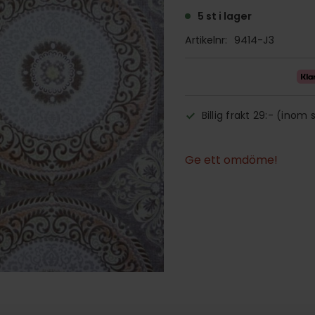
5 st i lager
Artikelnr
9414-J3
Billig frakt 29:- (inom 
Ge ett omdöme!