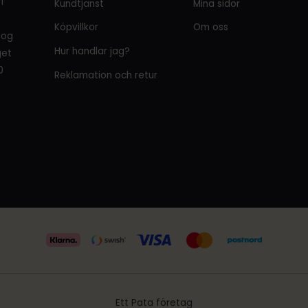
i
Kundtjänst
Mina sidor
Köpvillkor
Om oss
tog
Hur handlar jag?
get
0
Reklamation och retur
Ett Pata företag