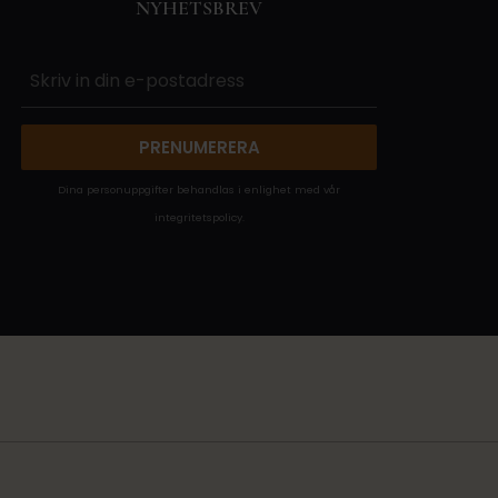
NYHETSBREV
PRENUMERERA
Dina personuppgifter behandlas i enlighet med vår
integritetspolicy
.