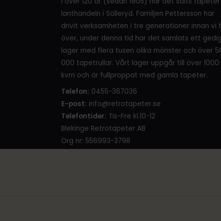
I över 120 år (sedan 1905) har det sålts tapeter 
lanthandeln i Sälleryd. Familjen Pettersson har
drivit verksamheten i tre generationer innan vi 
över, under denna tid har det samlats ett gedi
lager med flera tusen olika mönster och över 5
000 tapetrullar. Vårt lager uppgår till över 1000
kvm och är fullproppat med gamla tapeter.
Telefon:
0455-367036
E-post:
info@retrotapeter.se
Telefontider:
Tis-Fre kl.10-12
Blekinge Retrotapeter AB
Org nr: 556993-3798