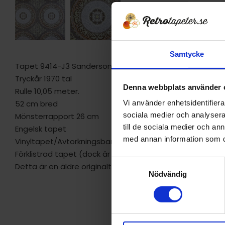
Samtycke
Tapet 9414-J3 Sanderson
Tryckår 1970 tal
Denna webbplats använder 
Rulle 10,05 meter.
52 cm bred
Vi använder enhetsidentifierar
sociala medier och analysera 
Mönsterrapport 26 cm
till de sociala medier och a
Engelsk tapet
med annan information som du 
Vinyltapet/Avtorkningsbar
Förklistrad tapet (dock är jag osäker på om det klistret 
S
Detta är en äldre originaltapet
Nödvändig
a
m
t
y
c