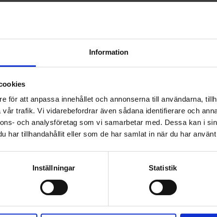
Information
cookies
e för att anpassa innehållet och annonserna till användarna, tillh
vår trafik. Vi vidarebefordrar även sådana identifierare och anna
nnons- och analysföretag som vi samarbetar med. Dessa kan i sin
har tillhandahållit eller som de har samlat in när du har använt 
är okej idag utan eventuellt kan det behövas klister till denn
Inställningar
Statistik
DELA MED DIG
F
T
L
P
a
w
i
i