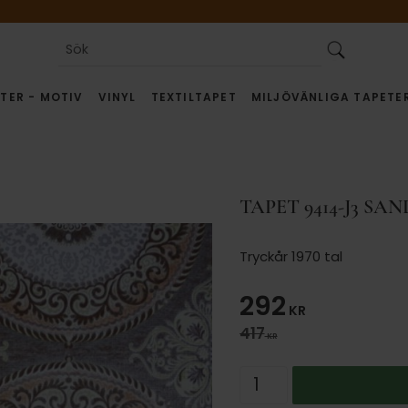
TER - MOTIV
VINYL
TEXTILTAPET
MILJÖVÄNLIGA TAPETE
TAPET 9414-J3 SA
Tryckår 1970 tal
Nedsatt pris
292
KR
Ordinarie pris:
417
KR
Antal