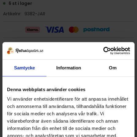
6 st i lager
Artikelnr
9382-JAR
Billig frakt 29:- (inom sverige)
Ge ett omdöme!
Samtycke
Information
Om
Tapet 9382-JAR Kåbergs May Fair
Denna webbplats använder cookies
Tryckår 1978
Rulle 10,5 meter.
Vi använder enhetsidentifierare för att anpassa innehållet
51 cm bred
och annonserna till användarna, tillhandahålla funktioner
kantskuren
för sociala medier och analysera vår trafik. Vi
Vinyltapet/Tvättbar
vidarebefordrar även sådana identifierare och annan
Tillverkad i England
information från din enhet till de sociala medier och
Detta är en äldre orginaltapet
annons- och analysföretag som vi samarbetar med.