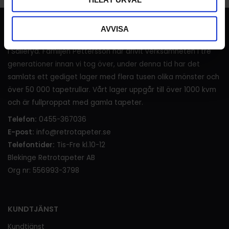
RETROTAPETER
AVVISA
I över 120 år (sedan 1905) har det sålts tapeter i lanthandeln
i Sälleryd. Familjen Pettersson har drivit verksamheten i tre
generationer innan vi tog över, under denna tid har det
samlats ett gediget lager med flera tusen olika mönster och
över 50 000 tapetrullar. Vårt lager uppgår till över 1000 kvm
och är fullproppat med gamla tapeter.
Telefon:
0455-367036
E-post:
info@retrotapeter.se
Telefontider:
Tis-Fre kl.10-12
Blekinge Retrotapeter AB
Org nr: 556993-3798
KUNDTJÄNST
Kundtjänst