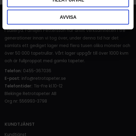
RETROTAPETER
AVVISA
I över 120 år (sedan 1905) har det sålts tapeter i lanthandeln
i Sälleryd. Familjen Pettersson har drivit verksamheten i tre
generationer innan vi tog över, under denna tid har det
samlats ett gediget lager med flera tusen olika mönster och
över 50 000 tapetrullar. Vårt lager uppgår till över 1000 kvm
och är fullproppat med gamla tapeter.
Telefon:
0455-367036
E-post:
info@retrotapeter.se
Telefontider:
Tis-Fre kl.10-12
Blekinge Retrotapeter AB
Org nr: 556993-3798
KUNDTJÄNST
Kundtjänst