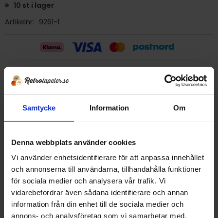
10 st i lager
Artikelnr
9261-1
Billig frakt 29:- (inom sverige)
Ge ett omdöme!
Samtycke
Information
Om
Tapet 9261-1 Sandudd
Denna webbplats använder cookies
Tryckår 1990 tal
Rulle 11,20 meter.
Vi använder enhetsidentifierare för att anpassa innehållet
53 cm bred
och annonserna till användarna, tillhandahålla funktioner
Mönsterrapport 26,5 cm
för sociala medier och analysera vår trafik. Vi
Plastad papperstapet/tvättbar
vidarebefordrar även sådana identifierare och annan
Tillverkad i Finland
information från din enhet till de sociala medier och
Detta är en äldre originaltapet
annons- och analysföretag som vi samarbetar med.