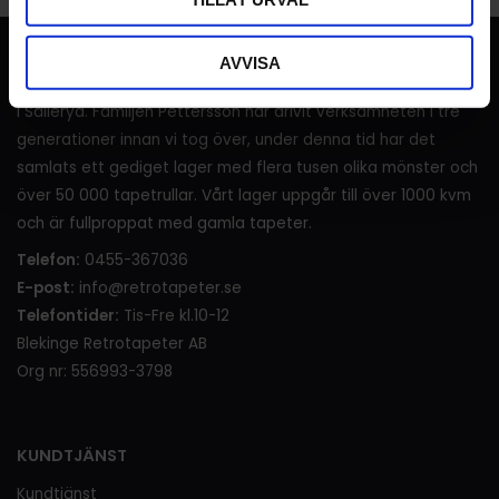
RETROTAPETER
AVVISA
I över 120 år (sedan 1905) har det sålts tapeter i lanthandeln
i Sälleryd. Familjen Pettersson har drivit verksamheten i tre
generationer innan vi tog över, under denna tid har det
samlats ett gediget lager med flera tusen olika mönster och
över 50 000 tapetrullar. Vårt lager uppgår till över 1000 kvm
och är fullproppat med gamla tapeter.
Telefon:
0455-367036
E-post:
info@retrotapeter.se
Telefontider:
Tis-Fre kl.10-12
Blekinge Retrotapeter AB
Org nr: 556993-3798
KUNDTJÄNST
Kundtjänst