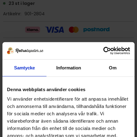
23 st i lager
Artikelnr
901-2804
Billig frakt 29:- (inom sverige)
Ge ett omdöme!
Samtycke
Information
Om
Tapet 901-2804 Zemi
Denna webbplats använder cookies
Tryckår 1997
Rulle 10,05 meter.
Vi använder enhetsidentifierare för att anpassa innehållet
53 cm bred
och annonserna till användarna, tillhandahålla funktioner
Mönsterrapport 53 cm
för sociala medier och analysera vår trafik. Vi
Papperstapet/tvättbar
vidarebefordrar även sådana identifierare och annan
Tillverkad i Danmark
information från din enhet till de sociala medier och
Detta är en äldre originaltapet
annons- och analysföretag som vi samarbetar med.