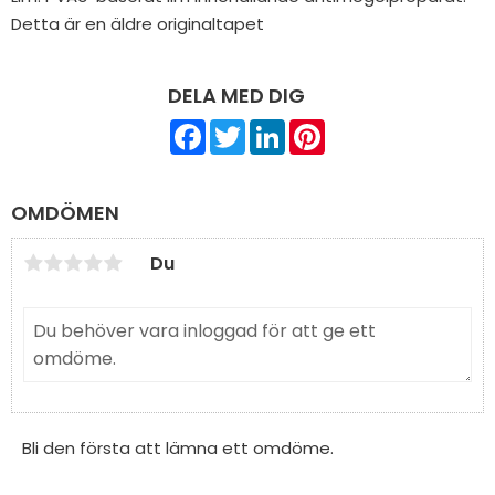
Detta är en äldre originaltapet
DELA MED DIG
F
T
L
P
a
w
i
i
c
i
n
n
e
t
k
t
b
t
e
e
OMDÖMEN
o
e
d
r
o
r
I
e
k
n
s
Du
t
Bli den första att lämna ett omdöme.