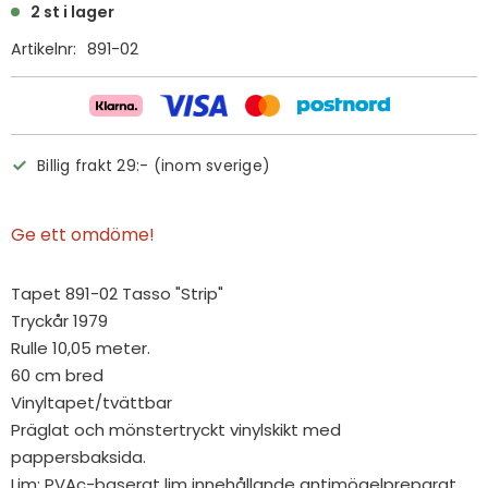
2 st i lager
Artikelnr
891-02
Billig frakt 29:- (inom sverige)
Ge ett omdöme!
Tapet 891-02 Tasso "Strip"
Tryckår 1979
Rulle 10,05 meter.
60 cm bred
Vinyltapet/tvättbar
Präglat och mönstertryckt vinylskikt med
pappersbaksida.
Lim: PVAc-baserat lim innehållande antimögelpreparat.