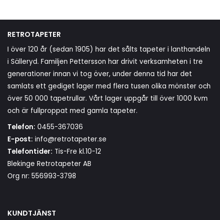
RETROTAPETER
I över 120 år (sedan 1905) har det sålts tapeter i lanthandeln
i Sälleryd. Familjen Pettersson har drivit verksamheten i tre
generationer innan vi tog över, under denna tid har det
samlats ett gediget lager med flera tusen olika mönster och
över 50 000 tapetrullar. Vårt lager uppgår till över 1000 kvm
och är fullproppat med gamla tapeter.
Telefon:
0455-367036
E-post:
info@retrotapeter.se
Telefontider:
Tis-Fre kl.10-12
Blekinge Retrotapeter AB
Org nr: 556993-3798
KUNDTJÄNST