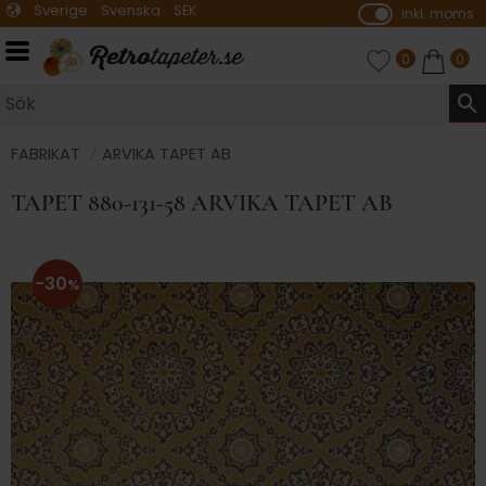
Sverige
Svenska
SEK
inkl. moms
P
ri
Meny
FAVORITER
ANTAL FAVO
0
KUNDVA
ANTA
0
s
e
r
vi
FABRIKAT
ARVIKA TAPET AB
s
TAPET 880-131-58 ARVIKA TAPET AB
a
s
30
%