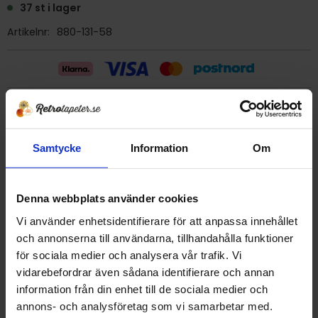
37 st i lager
Artikelnr
880-131-58
Billig frakt 29:- (inom sverige)
Samtycke
Information
Om
Ge ett omdöme!
Tapet 880-131-58 Arvika Tapet AB
Denna webbplats använder cookies
Tryckår 1976
Vi använder enhetsidentifierare för att anpassa innehållet
Rulle 10 m
och annonserna till användarna, tillhandahålla funktioner
53 cm bred
för sociala medier och analysera vår trafik. Vi
Mönsterrapport 18 cm
vidarebefordrar även sådana identifierare och annan
Plastad papperstapet/Vattenfast
information från din enhet till de sociala medier och
Detta är en äldre originaltapet
annons- och analysföretag som vi samarbetar med.