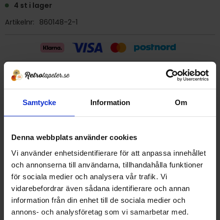
4 st i lager
Artikelnr
860148-2-1
Billig frakt 29:- (inom sverige)
Samtycke
Information
Om
Ge ett omdöme!
Tapet 860148-2-1 Eco
Denna webbplats använder cookies
Tryckår 1995
Vi använder enhetsidentifierare för att anpassa innehållet
Rulle 8,0 m
och annonserna till användarna, tillhandahålla funktioner
Bredd 53 cm
för sociala medier och analysera vår trafik. Vi
Papperstapet/skurbar
vidarebefordrar även sådana identifierare och annan
Svensktillverkad i Smålands Anneberg.
information från din enhet till de sociala medier och
Detta är en äldre originaltapet
annons- och analysföretag som vi samarbetar med.