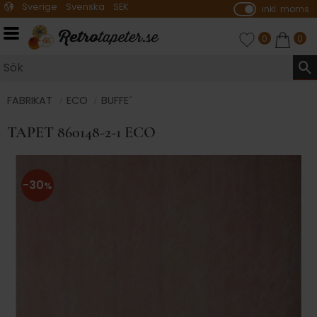
Sverige
Svenska
SEK
inkl. moms
P
ri
Meny
FAVORITER
ANTAL FAVO
0
KUNDVA
ANTA
0
s
e
r
vi
FABRIKAT
ECO
BUFFE´
s
TAPET 860148-2-1 ECO
a
s
30
%