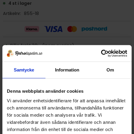
4 st i lager
Artikelnr
855-18
Billig frakt 29:- (inom sverige)
Ge ett omdöme!
Samtycke
Information
Om
Tapet 855-18 Arvika Tapet AB
Tryckår 1980
Denna webbplats använder cookies
Rulle 8,00 meter.
Vi använder enhetsidentifierare för att anpassa innehållet
53 cm bred
och annonserna till användarna, tillhandahålla funktioner
Textiltapet
för sociala medier och analysera vår trafik. Vi
Kant i kant tapetsering
vidarebefordrar även sådana identifierare och annan
Lim: vävlim
information från din enhet till de sociala medier och
Tillverkad i Sverige.