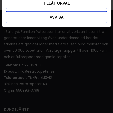
TILLÅT URVAL
AVVISA
RETROTAPETER
I över 120 år (sedan 1905) har det sålts tapeter i lanthandeln
i Sälleryd. Familjen Pettersson har drivit verksamheten i tre
generationer innan vi tog över, under denna tid har det
samlats ett gediget lager med flera tusen olika mönster och
över 50 000 tapetrullar. Vårt lager uppgår till över 1000 kvm
och är fullproppat med gamla tapeter.
Telefon:
0455-367036
E-post:
info@retrotapeter.se
Telefontider:
Tis-Fre kl.10-12
Blekinge Retrotapeter AB
Org nr: 556993-3798
KUNDTJÄNST