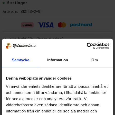
6 st i lager
Artikelnr
810143-2-91
Billig frakt 29:- (inom sverige)
Ge ett omdöme!
Samtycke
Information
Om
Tapet 810143-2-91 Eco
Tryckår 1991
Denna webbplats använder cookies
Rulle 10 m
Vi använder enhetsidentifierare för att anpassa innehållet
Bredd 53 cm
och annonserna till användarna, tillhandahålla funktioner
Mönsterrapport 16 cm
för sociala medier och analysera vår trafik. Vi
Strukturvinyl/tvättbar
vidarebefordrar även sådana identifierare och annan
Limrekomendation: vävlim
information från din enhet till de sociala medier och
Tillverkade i småländska Anneberg.