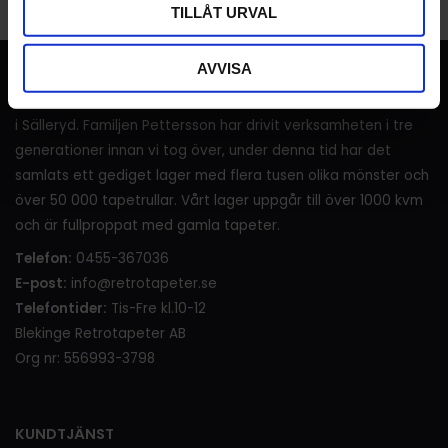
TILLÅT URVAL
AVVISA
RETROTAPETER
I över 120 år (sedan 1905) har det sålts tapeter i lanthandeln
i Sälleryd. Familjen Pettersson har drivit verksamheten i tre
generationer innan vi tog över, under denna tid har det
samlats ett gediget lager med flera tusen olika mönster och
över 50 000 tapetrullar. Vårt lager uppgår till över 1000 kvm
och är fullproppat med gamla tapeter.
Telefon:
0455-367036
E-post:
info@retrotapeter.se
Telefontider:
Tis-Fre kl.10-12
Blekinge Retrotapeter AB
Org nr: 556993-3798
KUNDTJÄNST