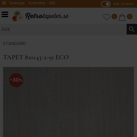
Sverige
Svenska
SEK
inkl. moms
P
ri
Meny
FAVORITER
ANTAL FAVO
0
KUNDVA
ANTA
0
s
e
r
vi
STANDARD
s
TAPET 810143-2-91 ECO
a
s
30
%