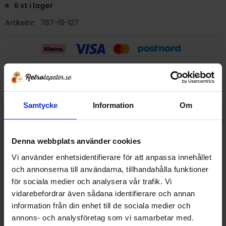
6 st i lager
Artikelnr
787-111-127
Billig frakt 29:- (inom sverige)
Samtycke
Information
Om
Ge ett omdöme!
Tapet 787-111-127 Arvika Tapet AB
Denna webbplats använder cookies
Tryckår 1976
Vi använder enhetsidentifierare för att anpassa innehållet
Rulle 10 meter.
och annonserna till användarna, tillhandahålla funktioner
53 cm bred
för sociala medier och analysera vår trafik. Vi
Mönsterrapport 18 cm
vidarebefordrar även sådana identifierare och annan
Plastad papperstapet/Vattenfast
information från din enhet till de sociala medier och
Detta är en äldre originaltapet
annons- och analysföretag som vi samarbetar med.