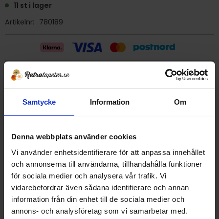
11 st i lager
Artikelnr
780189
Billig frakt 29:- (inom sverige)
Samtycke
Information
Om
Ge ett omdöme!
Tapet 780189 Eco "buffe´"
Denna webbplats använder cookies
Tryckår 1991
Vi använder enhetsidentifierare för att anpassa innehållet
Rulle 8 m
och annonserna till användarna, tillhandahålla funktioner
Bredd 53 cm
för sociala medier och analysera vår trafik. Vi
Plastad papperstapet/tvättbar
vidarebefordrar även sådana identifierare och annan
Svensktillverkad i Smålands Anneberg.
information från din enhet till de sociala medier och
Detta är en äldre originaltapet
annons- och analysföretag som vi samarbetar med.