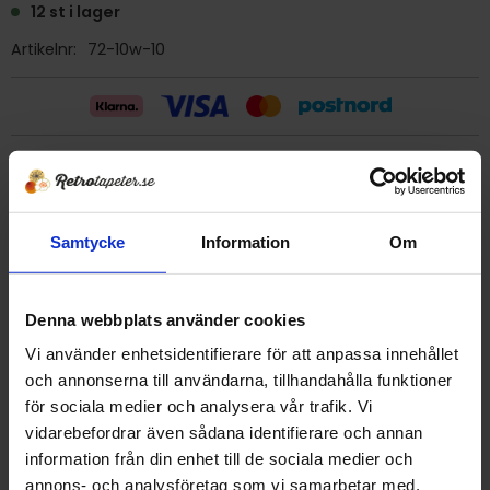
12 st i lager
Artikelnr
72-10w-10
Billig frakt 29:- (inom sverige)
Ge ett omdöme!
Samtycke
Information
Om
Tapet 72-10w-10 Kåbergs Printon
Denna webbplats använder cookies
Tryckår 1973
Rulle 10,35 meter.
Vi använder enhetsidentifierare för att anpassa innehållet
53 cm bred
och annonserna till användarna, tillhandahålla funktioner
Papperstapet/Tvättbar
för sociala medier och analysera vår trafik. Vi
Förklistrad tapet, dock osäkert om klistret fungerar idag.
vidarebefordrar även sådana identifierare och annan
Tapet från Norge
information från din enhet till de sociala medier och
Detta är en äldre orginaltapet
annons- och analysföretag som vi samarbetar med.