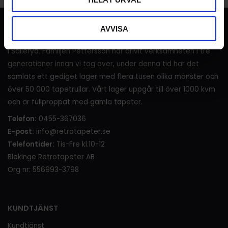
RETROTAPETER
AVVISA
I över 120 år (sedan 1905) har det sålts tapeter i lanthandeln
i Sälleryd. Familjen Pettersson har drivit verksamheten i tre
generationer innan vi tog över, under denna tid har det
samlats ett gediget lager med flera tusen olika mönster och
över 50 000 tapetrullar. Vårt lager uppgår till över 1000 kvm
och är fullproppat med gamla tapeter.
Telefon:
0455-367036
E-post:
info@retrotapeter.se
Telefontider:
Tis-Fre kl.10-12
Blekinge Retrotapeter AB
Org nr: 556993-3798
KUNDTJÄNST
Kundtjänst