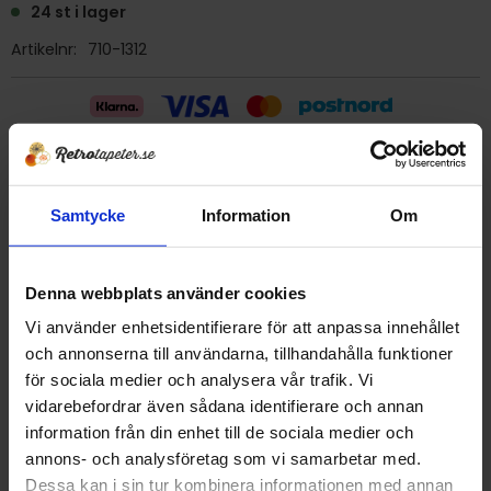
24 st i lager
Artikelnr
710-1312
Billig frakt 29:- (inom sverige)
Samtycke
Information
Om
Ge ett omdöme!
Denna webbplats använder cookies
Tapet 710-1312 Zemi
Tryckår 1990
Vi använder enhetsidentifierare för att anpassa innehållet
Rulle 11,2 meter.
och annonserna till användarna, tillhandahålla funktioner
53 cm bred
för sociala medier och analysera vår trafik. Vi
Papperstapet/tvättbar strukturtapet
vidarebefordrar även sådana identifierare och annan
Detta är en äldre originaltapet
information från din enhet till de sociala medier och
annons- och analysföretag som vi samarbetar med.
Dessa kan i sin tur kombinera informationen med annan