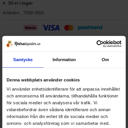
30 st i lager
Artikelnr
7039-1906
Billig frakt 29:- (inom sverige)
Samtycke
Information
Om
Ge ett omdöme!
Tapet 7039-1906 Zemi
Denna webbplats använder cookies
Tryckår 1995
Vi använder enhetsidentifierare för att anpassa innehållet
Rulle 10,05 meter.
och annonserna till användarna, tillhandahålla funktioner
53 cm bred
för sociala medier och analysera vår trafik. Vi
Mönsterrapport 18 cm
vidarebefordrar även sådana identifierare och annan
Papperstapet/tvättbar strukturtapet
information från din enhet till de sociala medier och
Detta är en äldre originaltapet
annons- och analysföretag som vi samarbetar med.