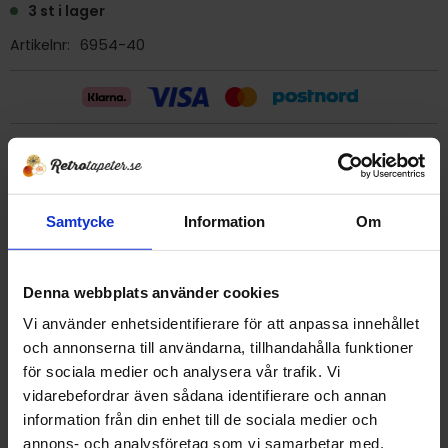
3 st i lager
Artikelnr
6954-40
Billig frakt 29:- (inom sverige)
Ge ett omdöme!
Samtycke
Information
Om
Tapet 6954-40 Hit Interiör AB
Denna webbplats använder cookies
Tryckår 1989
Rulle 10,05 meter.
Vi använder enhetsidentifierare för att anpassa innehållet
53 cm bred
och annonserna till användarna, tillhandahålla funktioner
Mönsterrapport 52,5 cm
för sociala medier och analysera vår trafik. Vi
Papperstapet/vattenfast
vidarebefordrar även sådana identifierare och annan
Strukturtapet
information från din enhet till de sociala medier och
Detta är en äldre originaltapet
annons- och analysföretag som vi samarbetar med.