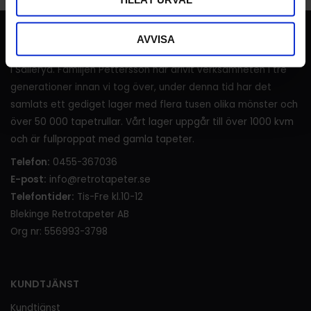
RETROTAPETER
AVVISA
I över 120 år (sedan 1905) har det sålts tapeter i lanthandeln
i Sälleryd. Familjen Pettersson har drivit verksamheten i tre
generationer innan vi tog över, under denna tid har det
samlats ett gediget lager med flera tusen olika mönster och
över 50 000 tapetrullar. Vårt lager uppgår till över 1000 kvm
och är fullproppat med gamla tapeter.
Telefon:
0455-367036
E-post:
info@retrotapeter.se
Telefontider:
Tis-Fre kl.10-12
Blekinge Retrotapeter AB
Org nr: 556993-3798
KUNDTJÄNST
Kundtjänst