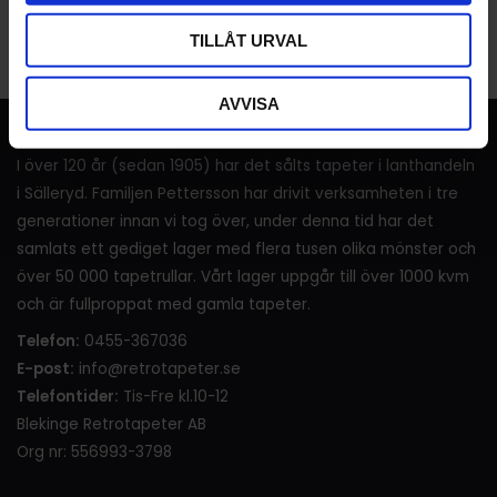
Bli den första att lämna ett omdöme.
TILLÅT URVAL
AVVISA
RETROTAPETER
I över 120 år (sedan 1905) har det sålts tapeter i lanthandeln
i Sälleryd. Familjen Pettersson har drivit verksamheten i tre
generationer innan vi tog över, under denna tid har det
samlats ett gediget lager med flera tusen olika mönster och
över 50 000 tapetrullar. Vårt lager uppgår till över 1000 kvm
och är fullproppat med gamla tapeter.
Telefon:
0455-367036
E-post:
info@retrotapeter.se
Telefontider:
Tis-Fre kl.10-12
Blekinge Retrotapeter AB
Org nr: 556993-3798