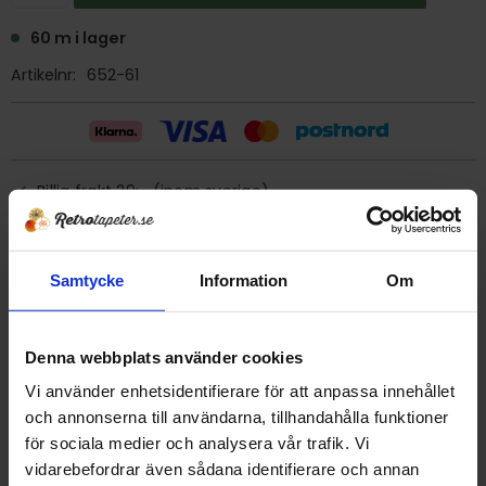
60 m i lager
Artikelnr
652-61
Billig frakt 29:- (inom sverige)
Ge ett omdöme!
Samtycke
Information
Om
Tapet 652-61 AB Carma "carmalin print"
Tryckår 1974
Denna webbplats använder cookies
Rulle 25 meter. OBS pris/meter, ange antalet meter ni vill
Vi använder enhetsidentifierare för att anpassa innehållet
beställa.
och annonserna till användarna, tillhandahålla funktioner
90 cm bred
för sociala medier och analysera vår trafik. Vi
Mönsterrapport 19 cm
vidarebefordrar även sådana identifierare och annan
Textiltapet, sättes med vävlim.