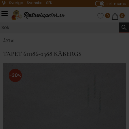
Sverige
Svenska
SEK
inkl. moms
P
ri
Meny
FAVORITER
ANTAL FAVO
0
KUNDVA
ANTA
0
s
e
r
vi
ÅRTAL
s
TAPET 611186-0388 KÅBERGS
a
s
30
%