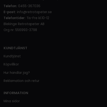
Telefon:
0455-367036
E-post:
info@retrotapeter.se
Telefontider:
Tis-Fre kl.10-12
Blekinge Retrotapeter AB
Org nr: 556993-3798
KUNDTJÄNST
Kundtjänst
Köpvillkor
Hur handlar jag?
Reklamation och retur
INFORMATION
Mina sidor