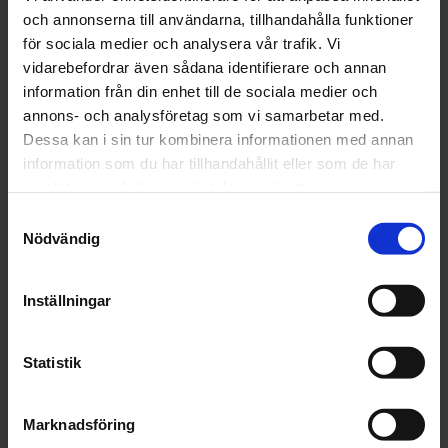
och annonserna till användarna, tillhandahålla funktioner
Våtrumslim
för sociala medier och analysera vår trafik. Vi
OBS!
vidarebefordrar även sådana identifierare och annan
information från din enhet till de sociala medier och
Nya materialbestämmelser, regler, rekommendationer
annons- och analysföretag som vi samarbetar med.
och arbetsmetoder för våtrum kommer ständigt.
Dessa kan i sin tur kombinera informationen med annan
Kontakta därför alltid gällande
information som du har tillhandahållit eller som de har
branschorganisation/fackman innan du startar.
samlat in när du har använt deras tjänster.
Detta är en äldre originaltapet.
S
Blå grå orange
Nödvändig
a
m
t
DELA MED DIG
Inställningar
y
F
T
L
P
c
a
w
i
i
c
i
n
n
k
Statistik
e
t
k
t
e
b
t
e
e
OMDÖMEN
o
e
d
r
s
Marknadsföring
o
r
I
e
v
k
n
s