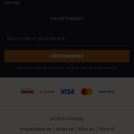
Om oss
NYHETSBREV
PRENUMERERA
Dina personuppgifter behandlas i enlighet med vår
integritetspolicy
.
Ett Pata företag
mopeddelar.se
|
alvars.se
|
50cc.eu
|
50cc.nl