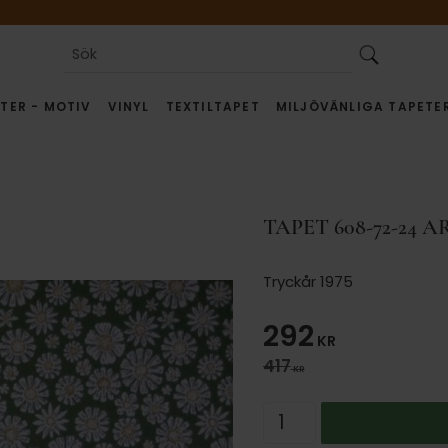
TER - MOTIV
VINYL
TEXTILTAPET
MILJÖVÄNLIGA TAPETE
TAPET 608-72-24 
Tryckår 1975
Nedsatt pris
292
KR
Ordinarie pris:
417
KR
Antal