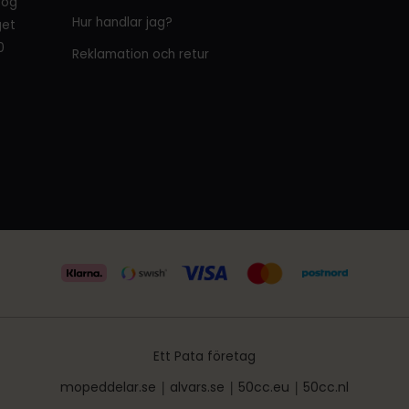
tog
Hur handlar jag?
get
0
Reklamation och retur
Ett Pata företag
mopeddelar.se
|
alvars.se
|
50cc.eu
|
50cc.nl