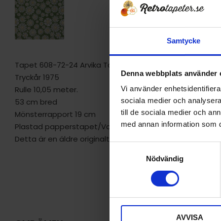
Samtycke
Tapet 608-72-24 Arvika Tapet AB
Denna webbplats använder 
Tryckår 1975
Rulle 10,05 meter.
Vi använder enhetsidentifierar
sociala medier och analysera 
53 cm bred
till de sociala medier och a
Mönsterrapport 19 cm
med annan information som du 
Plastad papperstapet/Vattenfast
Detta är en äldre originaltapet
S
Nödvändig
a
m
t
y
c
AVVISA
k