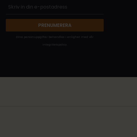
PRENUMERERA
Dina personuppgifter behandlas i enlighet med vår
integritetspolicy
.