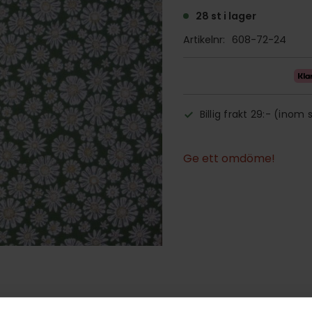
28 st i lager
Artikelnr
608-72-24
Billig frakt 29:- (inom 
Ge ett omdöme!