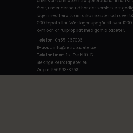
drivit verksamheten i tre generationer innan vi 
över, under denna tid har det samlats ett gedi
lager med flera tusen olika mönster och över 5
000 tapetrullar. Vårt lager uppgår till över 1000
kvm och är fullproppat med gamla tapeter.
Telefon:
0455-367036
E-post:
info@retrotapeter.se
Telefontider:
Tis-Fre kl.10-12
Blekinge Retrotapeter AB
Org nr: 556993-3798