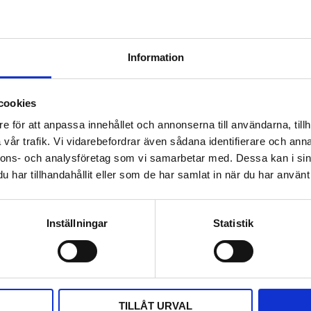
Information
cookies
e för att anpassa innehållet och annonserna till användarna, tillh
vår trafik. Vi vidarebefordrar även sådana identifierare och anna
nnons- och analysföretag som vi samarbetar med. Dessa kan i sin
har tillhandahållit eller som de har samlat in när du har använt 
Inställningar
Statistik
DELA MED DIG
F
T
L
P
a
w
i
i
c
i
n
n
e
t
k
t
b
t
e
e
TILLÅT URVAL